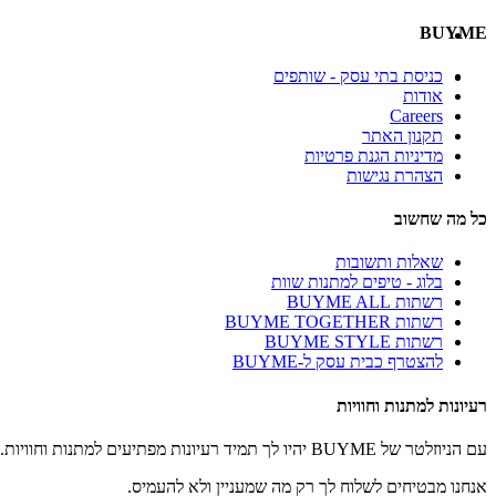
BUYME
כניסת בתי עסק - שותפים
אודות
Careers
תקנון האתר
מדיניות הגנת פרטיות
הצהרת נגישות
כל מה שחשוב
שאלות ותשובות
בלוג - טיפים למתנות שוות
רשתות BUYME ALL
רשתות BUYME TOGETHER
רשתות BUYME STYLE
להצטרף כבית עסק ל-BUYME
רעיונות למתנות וחוויות
עם הניוזלטר של BUYME יהיו לך תמיד רעיונות מפתיעים למתנות וחוויות.
אנחנו מבטיחים לשלוח לך רק מה שמעניין ולא להעמיס.