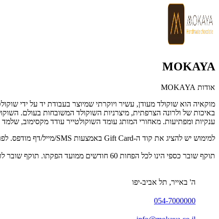
MOKAYA
אודות MOKAYA
מוקאיה הוא שוקולד מעודן, עשיר ויוקרתי שמיוצר בעבודת יד על ידי שוקול
באיכות של ולרונה הצרפתית, מיצרניות השוקולד המשובחות בעולם. השוקול
ענקיות ומפתיעות. מאחורי המותג עומד השוקולטייר עודד מקסימוב, שלמד 
למימוש יש להציג את קוד ה-Gift Card באמצעות SMS/מייל/דף מודפס. לפרטים נוספים: 054-7000000.
תוקף שובר כספי הינו לכל הפחות 60 חודשים ממועד הפקתו. תוקף שובר לרכישת מוצר או שירות מסויים יהיה לכל הפחות 24 חודשים ממועד הפקתו
ה' באייר, תל אביב-יפו
054-7000000