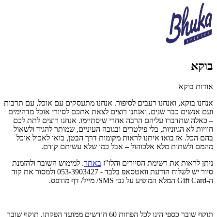
בוקא
אודות בוקא
אנחנו בוקא, ואנחנו רעבים לסיפור. אנחנו מתעסקים עם אוכל, עם תרבות
ועם אנשים כבר שנים, ואנחנו רוצים לצאת אתכם לסיורי אוכל מדהימים
– כאלה שתדברו עליהם הרבה אחרי שיסתיימו. אנחנו רוצים לתת לכם
חוויות לא הגיוניות, בלי פילטרים ובגובה העיניים, שמותר להגיד ולשאול
בהם הכל. אז בואו איתנו לראות מקומות דרך הבטן, בואו לאכול אוכל
מהמם ולשתות מלא אלכוהול – אבל כמו שלא עשיתם קודם.
ניתן לראות את רשימת הסיורים והלו"ז
באתר
. למימוש השובר ולהזמנת
סיור יש לשלוח הודעת
וואטסאפ בלבד
-
053-3903427 ולמסור את קוד
ה-Gift Card המלא המופיע על גבי SMS/ מייל/ דף מודפס.
תוקף שובר כספי הינו לכל הפחות 60 חודשים ממועד הפקתו. תוקף שובר