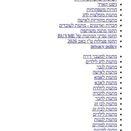
גיפט קארד
חוויות משפחתיות
מתנות מומלצות לחג
מתנות מקוריות לאישה
חברות וארגונים - מתנות לעובדים
תקנון מתנה משותפת
תקנון נסייני המתנות של BUYME
תקנון פעילות ט"ו באב 2026
privacy policy
מתנות למעבר דירה
מתנות לחג לילדים
מתנות לגבר
מתנות לאישה
מתנות לאמא
מתנות לאבא
מתנות ליולדת
מתנות לחברה
מתנות לחבר
מתנות לבן זוג
מתנות לבת זוג
מתנות לילדים
מתנות לגננות
מתנות למורים
מתנה לסייעת