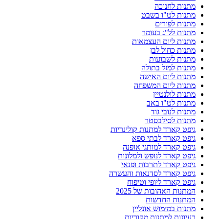
מתנות לחנוכה
מתנות לט"ו בשבט
מתנות לפורים
מתנות לל"ג בעומר
מתנות ליום העצמאות
מתנות כחול לבן
מתנות לשבועות
מתנות למזל בתולה
מתנות ליום האישה
מתנות ליום המשפחה
מתנות לולנטיין
מתנות לט"ו באב
מתנות לנובי גוד
מתנות לסילבסטר
גיפט קארד למתנות קולינריות
גיפט קארד לבתי ספא
גיפט קארד למותגי אופנה
גיפט קארד לנופש ולמלונות
גיפט קארד לתרבות ופנאי
גיפט קארד לסדנאות והעשרה
גיפט קארד ליופי וטיפוח
המתנות האהובות של 2025
המתנות החדשות
מתנות במימוש אונליין
רעיונות למתנות מקוריות