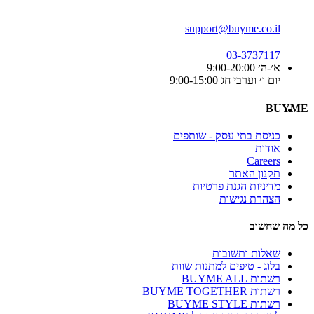
support@buyme.co.il
03-3737117
א׳-ה׳ 9:00-20:00
יום ו׳ וערבי חג 9:00-15:00
BUYME
כניסת בתי עסק - שותפים
אודות
Careers
תקנון האתר
מדיניות הגנת פרטיות
הצהרת נגישות
כל מה שחשוב
שאלות ותשובות
בלוג - טיפים למתנות שוות
רשתות BUYME ALL
רשתות BUYME TOGETHER
רשתות BUYME STYLE