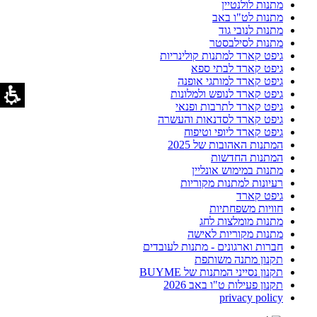
מתנות לולנטיין
מתנות לט"ו באב
מתנות לנובי גוד
מתנות לסילבסטר
גיפט קארד למתנות קולינריות
גיפט קארד לבתי ספא
גיפט קארד למותגי אופנה
גיפט קארד לנופש ולמלונות
גיפט קארד לתרבות ופנאי
גיפט קארד לסדנאות והעשרה
גיפט קארד ליופי וטיפוח
המתנות האהובות של 2025
המתנות החדשות
מתנות במימוש אונליין
רעיונות למתנות מקוריות
גיפט קארד
חוויות משפחתיות
מתנות מומלצות לחג
מתנות מקוריות לאישה
חברות וארגונים - מתנות לעובדים
תקנון מתנה משותפת
תקנון נסייני המתנות של BUYME
תקנון פעילות ט"ו באב 2026
privacy policy