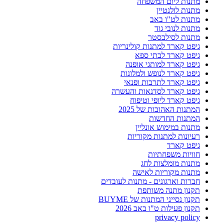
מתנות ליום המשפחה
מתנות לולנטיין
מתנות לט"ו באב
מתנות לנובי גוד
מתנות לסילבסטר
גיפט קארד למתנות קולינריות
גיפט קארד לבתי ספא
גיפט קארד למותגי אופנה
גיפט קארד לנופש ולמלונות
גיפט קארד לתרבות ופנאי
גיפט קארד לסדנאות והעשרה
גיפט קארד ליופי וטיפוח
המתנות האהובות של 2025
המתנות החדשות
מתנות במימוש אונליין
רעיונות למתנות מקוריות
גיפט קארד
חוויות משפחתיות
מתנות מומלצות לחג
מתנות מקוריות לאישה
חברות וארגונים - מתנות לעובדים
תקנון מתנה משותפת
תקנון נסייני המתנות של BUYME
תקנון פעילות ט"ו באב 2026
privacy policy