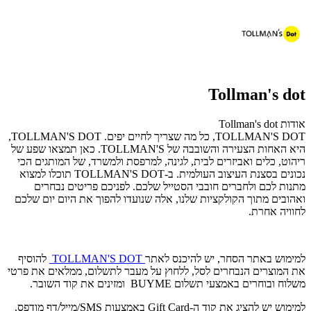
Tollman's dot
אודות Tollman's dot
TOLLMAN'S DOT, כל מה שצריך לחיים יפים. TOLLMAN'S DOT,
היא האחות הצעירה והשובבה של TOLLMAN'S. כאן תמצאו שפע של
ריהוט, כלים ואביזרים לבית, לגינה, למרפסת ולמשרד, של המותגים הכי
נכונים בסצנת העיצוב העולמית. ב-TOLLMAN'S DOT תוכלו למצוא
מתנות לכם ולחברים חובבי הסטייל שלכם. לפניכם פריטים נבחרים
ואהובים מתוך הקולקציות שלנו, אלה שנועדו להפוך את היום יום שלכם
לחוויה אחרת.
למימוש באתר הסחר, יש להיכנס לאתר
TOLLMAN'S DOT
להוסיף
את המוצרים הנבחרים לסל, ללחוץ על מעבר לתשלום, ממלאים את פרטי
משלוח ובוחרים באמצעי תשלום BUYME ומזינים את קוד השובר.
למימוש יש להציג את קוד ה-Gift Card באמצעות SMS/מייל/דף מודפס.