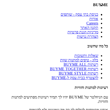
BUYME
כניסת בתי עסק - שותפים
אודות
Careers
תקנון האתר
מדיניות הגנת פרטיות
הצהרת נגישות
כל מה שחשוב
שאלות ותשובות
בלוג - טיפים למתנות שוות
רשתות BUYME ALL
רשתות BUYME TOGETHER
רשתות BUYME STYLE
להצטרף כבית עסק ל-BUYME
רעיונות למתנות וחוויות
עם הניוזלטר של BUYME יהיו לך תמיד רעיונות מפתיעים למתנות
וחוויות.
אנחנו מבטיחים לשלוח לך רק מה שמעניין ולא להעמיס.