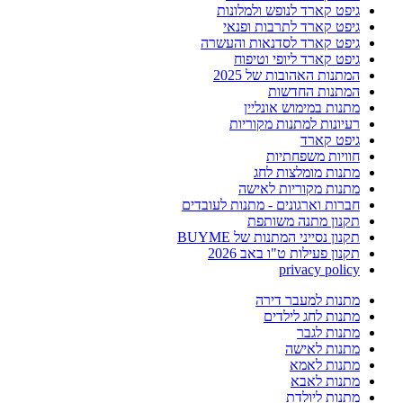
גיפט קארד לנופש ולמלונות
גיפט קארד לתרבות ופנאי
גיפט קארד לסדנאות והעשרה
גיפט קארד ליופי וטיפוח
המתנות האהובות של 2025
המתנות החדשות
מתנות במימוש אונליין
רעיונות למתנות מקוריות
גיפט קארד
חוויות משפחתיות
מתנות מומלצות לחג
מתנות מקוריות לאישה
חברות וארגונים - מתנות לעובדים
תקנון מתנה משותפת
תקנון נסייני המתנות של BUYME
תקנון פעילות ט"ו באב 2026
privacy policy
מתנות למעבר דירה
מתנות לחג לילדים
מתנות לגבר
מתנות לאישה
מתנות לאמא
מתנות לאבא
מתנות ליולדת