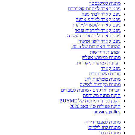
מתנות לסילבסטר
גיפט קארד למתנות קולינריות
גיפט קארד לבתי ספא
גיפט קארד למותגי אופנה
גיפט קארד לנופש ולמלונות
גיפט קארד לתרבות ופנאי
גיפט קארד לסדנאות והעשרה
גיפט קארד ליופי וטיפוח
המתנות האהובות של 2025
המתנות החדשות
מתנות במימוש אונליין
רעיונות למתנות מקוריות
גיפט קארד
חוויות משפחתיות
מתנות מומלצות לחג
מתנות מקוריות לאישה
חברות וארגונים - מתנות לעובדים
תקנון מתנה משותפת
תקנון נסייני המתנות של BUYME
תקנון פעילות ט"ו באב 2026
privacy policy
מתנות למעבר דירה
מתנות לחג לילדים
מתנות לגבר