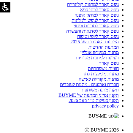
גיפט קארד למתנות קולינריות
גיפט קארד לבתי ספא
גיפט קארד למותגי אופנה
גיפט קארד לנופש ולמלונות
גיפט קארד לתרבות ופנאי
גיפט קארד לסדנאות והעשרה
גיפט קארד ליופי וטיפוח
המתנות האהובות של 2025
המתנות החדשות
מתנות במימוש אונליין
רעיונות למתנות מקוריות
גיפט קארד
חוויות משפחתיות
מתנות מומלצות לחג
מתנות מקוריות לאישה
חברות וארגונים - מתנות לעובדים
תקנון מתנה משותפת
תקנון נסייני המתנות של BUYME
תקנון פעילות ט"ו באב 2026
privacy policy
Ⓒ BUYME 2026