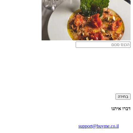
בחירה
דברו איתנו
support@buyme.co.il