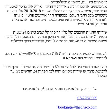
איכותיים ומגוונים, מקומיים ובינלאומיים.
אנו מזמינים אתכם ליהנות מאווירה ייחודית – אירופאית בחלל המסעדה
ההיסטורי, אשר שומר בקפידה במהלך השנים 2010-2018 על ידי צוות
משמרים מכל רחבי העולם. במסעדה חדר אירועים פרטי, בו ניתן
לארח ארוחות אינטימיות, אירועים משפחתיים ופגישות או סדנאות
עסקיות, עד 24 איש.
שירותי החניית הרכבים של מלון דריסקו תל אביב זמינים 24 שעות
ביממה, 7 ימים בשבוע, עבור אורחי המלון והמבקרים במסעדת ג'ורג' וג'ון.
זמינות המקומות בו משתנה בהתאם לעומס, והשירות כרוך בתשלום.
למימוש יש להציג את קוד ה-Gift Card באמצעות SMS/מייל/דף מודפס.
לפרטים נוספים: 03-726-9309
תוקף שובר כספי הינו לכל הפחות 60 חודשים ממועד הפקתו. תוקף שובר
לרכישת מוצר או שירות מסויים יהיה לכל הפחות 24 חודשים ממועד
הפקתו
מלון דריסקו תל אביב, רחוב אוארבך 6, תל אביב-יפו
03-726-9309
bookings@thedrisco.com