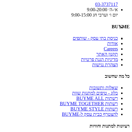
03-3737117
א׳-ה׳ 9:00-20:00
יום ו׳ וערבי חג 9:00-15:00
BUYME
כניסת בתי עסק - שותפים
אודות
Careers
תקנון האתר
מדיניות הגנת פרטיות
הצהרת נגישות
כל מה שחשוב
שאלות ותשובות
בלוג - טיפים למתנות שוות
רשתות BUYME ALL
רשתות BUYME TOGETHER
רשתות BUYME STYLE
להצטרף כבית עסק ל-BUYME
רעיונות למתנות וחוויות