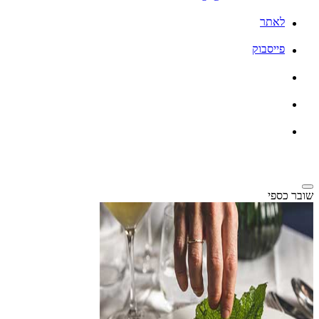
לאתר
פייסבוק
שובר כספי