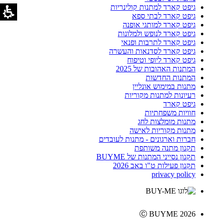
גיפט קארד למתנות קולינריות
גיפט קארד לבתי ספא
גיפט קארד למותגי אופנה
גיפט קארד לנופש ולמלונות
גיפט קארד לתרבות ופנאי
גיפט קארד לסדנאות והעשרה
גיפט קארד ליופי וטיפוח
המתנות האהובות של 2025
המתנות החדשות
מתנות במימוש אונליין
רעיונות למתנות מקוריות
גיפט קארד
חוויות משפחתיות
מתנות מומלצות לחג
מתנות מקוריות לאישה
חברות וארגונים - מתנות לעובדים
תקנון מתנה משותפת
תקנון נסייני המתנות של BUYME
תקנון פעילות ט"ו באב 2026
privacy policy
Ⓒ BUYME 2026