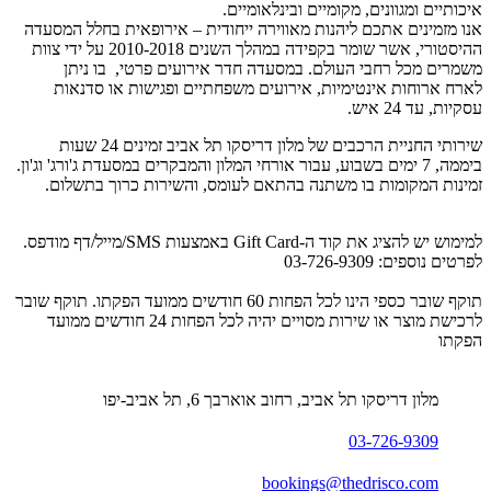
איכותיים ומגוונים, מקומיים ובינלאומיים.
אנו מזמינים אתכם ליהנות מאווירה ייחודית – אירופאית בחלל המסעדה
ההיסטורי, אשר שומר בקפידה במהלך השנים 2010-2018 על ידי צוות
משמרים מכל רחבי העולם. במסעדה חדר אירועים פרטי, בו ניתן
לארח ארוחות אינטימיות, אירועים משפחתיים ופגישות או סדנאות
עסקיות, עד 24 איש.
שירותי החניית הרכבים של מלון דריסקו תל אביב זמינים 24 שעות
ביממה, 7 ימים בשבוע, עבור אורחי המלון והמבקרים במסעדת ג'ורג' וג'ון.
זמינות המקומות בו משתנה בהתאם לעומס, והשירות כרוך בתשלום.
למימוש יש להציג את קוד ה-Gift Card באמצעות SMS/מייל/דף מודפס.
לפרטים נוספים: 03-726-9309
תוקף שובר כספי הינו לכל הפחות 60 חודשים ממועד הפקתו. תוקף שובר
לרכישת מוצר או שירות מסויים יהיה לכל הפחות 24 חודשים ממועד
הפקתו
מלון דריסקו תל אביב, רחוב אוארבך 6, תל אביב-יפו
03-726-9309
bookings@thedrisco.com