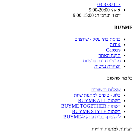
03-3737117
א׳-ה׳ 9:00-20:00
יום ו׳ וערבי חג 9:00-15:00
BUYME
כניסת בתי עסק - שותפים
אודות
Careers
תקנון האתר
מדיניות הגנת פרטיות
הצהרת נגישות
כל מה שחשוב
שאלות ותשובות
בלוג - טיפים למתנות שוות
רשתות BUYME ALL
רשתות BUYME TOGETHER
רשתות BUYME STYLE
להצטרף כבית עסק ל-BUYME
רעיונות למתנות וחוויות