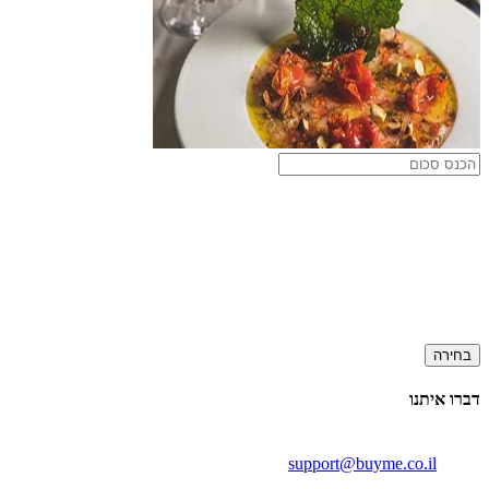
בחירה
דברו איתנו
support@buyme.co.il