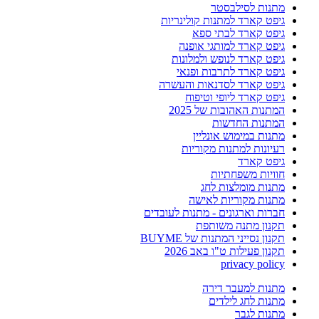
מתנות לסילבסטר
גיפט קארד למתנות קולינריות
גיפט קארד לבתי ספא
גיפט קארד למותגי אופנה
גיפט קארד לנופש ולמלונות
גיפט קארד לתרבות ופנאי
גיפט קארד לסדנאות והעשרה
גיפט קארד ליופי וטיפוח
המתנות האהובות של 2025
המתנות החדשות
מתנות במימוש אונליין
רעיונות למתנות מקוריות
גיפט קארד
חוויות משפחתיות
מתנות מומלצות לחג
מתנות מקוריות לאישה
חברות וארגונים - מתנות לעובדים
תקנון מתנה משותפת
תקנון נסייני המתנות של BUYME
תקנון פעילות ט"ו באב 2026
privacy policy
מתנות למעבר דירה
מתנות לחג לילדים
מתנות לגבר