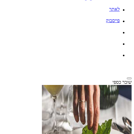
לאתר
פייסבוק
שובר כספי