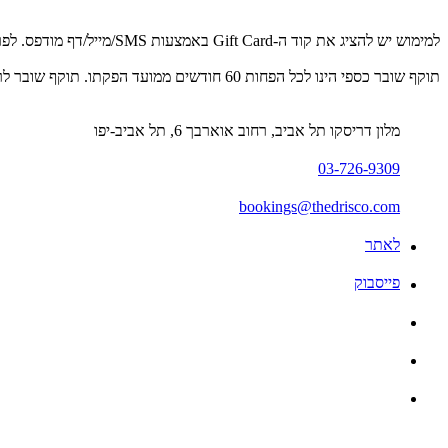
למימוש יש להציג את קוד ה-Gift Card באמצעות SMS/מייל/דף מודפס. לפרטים נוספים: 03-726-9309
תוקף שובר כספי הינו לכל הפחות 60 חודשים ממועד הפקתו. תוקף שובר לרכישת מוצר או שירות מסויים יהיה לכל הפחות 24 חודשים ממועד הפקתו
מלון דריסקו תל אביב, רחוב אוארבך 6, תל אביב-יפו
03-726-9309
bookings@thedrisco.com
לאתר
פייסבוק