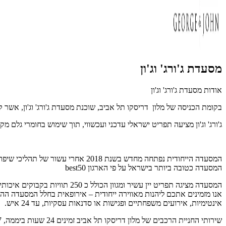
מסעדת ג'ורג' וג'ון
אודות מסעדת ג'ורג' וג'ון
בקומת הכניסה של מלון דריסקו תל אביב, שוכנת מסעדת ג'ורג' וג'ון, אשר קרוי
ג'ורג' וג'ון מציעה תפריט ישראלי עדכני ועכשווי, תוך שימוש בחומרי גלם מק
המסעדה הייחודית נפתחה מחדש בשנת 2018 אחרי עשור של תהליכי שיפוץ מורכבים וזכתה 3 פעמים ברציפות, בשנים 2022-2024 כולל כאחת מהטובות במזרח התיכון על פי ארגון הבינלאומי 50
המסעדה כטובה ביותר בישראל על פי הארגון 50
best
המסעדה מציגה תפריט יין עשיר ומגוון הכולל כ 250 תוויות בקבוקים איכותיים ומגוונים, מקומיים ובינלאומיים.
אינטימיות, אירועים משפחתיים ופגישות או סדנאות עסקיות, עד 24 איש.
שירותי החניית הרכבים של מלון דריסקו תל אביב זמינים 24 שעות ביממה, 7 ימים בשבוע, עבור אורחי המלון והמבקרים במסעדת ג'ורג' וג'ון. זמינות המקומות בו משתנה בהתאם לעומס, והשירות כרוך בתשלום.