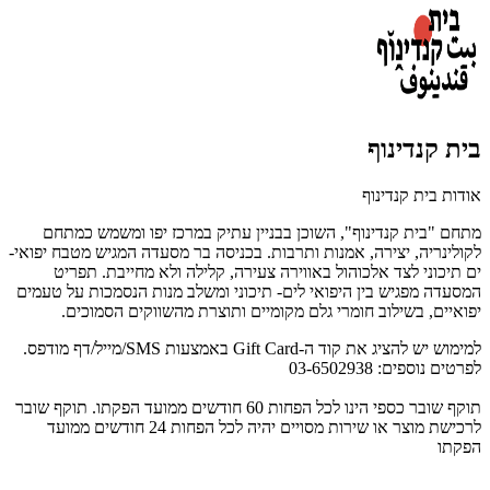
בית קנדינוף
אודות בית קנדינוף
מתחם "בית קנדינוף", השוכן בבניין עתיק במרכז יפו ומשמש כמתחם
לקולינריה, יצירה, אמנות ותרבות. בכניסה בר מסעדה המגיש מטבח יפואי-
ים תיכוני לצד אלכוהול באווירה צעירה, קלילה ולא מחייבת. תפריט
המסעדה מפגיש בין היפואי לים- תיכוני ומשלב מנות הנסמכות על טעמים
יפואיים, בשילוב חומרי גלם מקומיים ותוצרת מהשווקים הסמוכים.
למימוש יש להציג את קוד ה-Gift Card באמצעות SMS/מייל/דף מודפס.
לפרטים נוספים: 03-6502938
תוקף שובר כספי הינו לכל הפחות 60 חודשים ממועד הפקתו. תוקף שובר
לרכישת מוצר או שירות מסויים יהיה לכל הפחות 24 חודשים ממועד
הפקתו