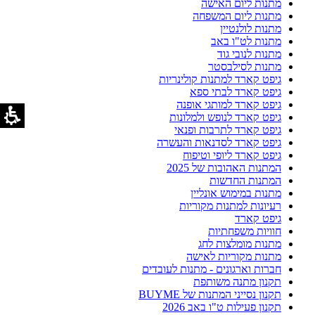
מתנות ליום האישה
מתנות ליום המשפחה
מתנות לולנטיין
מתנות לט"ו באב
מתנות לנובי גוד
מתנות לסילבסטר
גיפט קארד למתנות קולינריות
גיפט קארד לבתי ספא
גיפט קארד למותגי אופנה
גיפט קארד לנופש ולמלונות
גיפט קארד לתרבות ופנאי
גיפט קארד לסדנאות והעשרה
גיפט קארד ליופי וטיפוח
המתנות האהובות של 2025
המתנות החדשות
מתנות במימוש אונליין
רעיונות למתנות מקוריות
גיפט קארד
חוויות משפחתיות
מתנות מומלצות לחג
מתנות מקוריות לאישה
חברות וארגונים - מתנות לעובדים
תקנון מתנה משותפת
תקנון נסייני המתנות של BUYME
תקנון פעילות ט"ו באב 2026