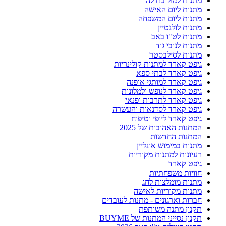
מתנות למזל בתולה
מתנות ליום האישה
מתנות ליום המשפחה
מתנות לולנטיין
מתנות לט"ו באב
מתנות לנובי גוד
מתנות לסילבסטר
גיפט קארד למתנות קולינריות
גיפט קארד לבתי ספא
גיפט קארד למותגי אופנה
גיפט קארד לנופש ולמלונות
גיפט קארד לתרבות ופנאי
גיפט קארד לסדנאות והעשרה
גיפט קארד ליופי וטיפוח
המתנות האהובות של 2025
המתנות החדשות
מתנות במימוש אונליין
רעיונות למתנות מקוריות
גיפט קארד
חוויות משפחתיות
מתנות מומלצות לחג
מתנות מקוריות לאישה
חברות וארגונים - מתנות לעובדים
תקנון מתנה משותפת
תקנון נסייני המתנות של BUYME