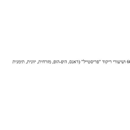
סטודיו קסום ואינטימי עם אוירה מיוחדת. הלימוד הוא בשיעורים פרטיים במגוון רחב של סגנונות לבחירתכם: ריקודים סלוניים, לטיניים, ריקודי שנות ה- 60 ושיעורי ריקוד "פריסטייל" (דאנס, היפ-הופ, מזרחית, יוונית, תימנית