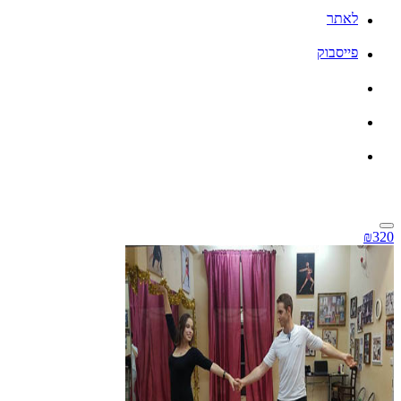
לאתר
פייסבוק
₪320