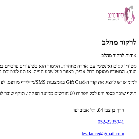
לרקוד מהלב
אודות לרקוד מהלב
ועוד). הסטודיו ממוקם בתל אביב, באזור בעל שפע חנייה. אז תנו לעצמכם כמ
למימוש יש להציג את קוד ה-Gift Card באמצעות SMS/מייל/דף מודפס. לפרטים נוספים: 052-2235941.
תוקף שובר כספי הינו לכל הפחות 60 חודשים ממועד הפקתו. תוקף שובר לרכישת מוצר או שירות מסויים יהיה לכל הפחות 24 חודשים ממועד הפקתו
דרך בן צבי 84, תל אביב יפו
052-2235941
levdance@gmail.com