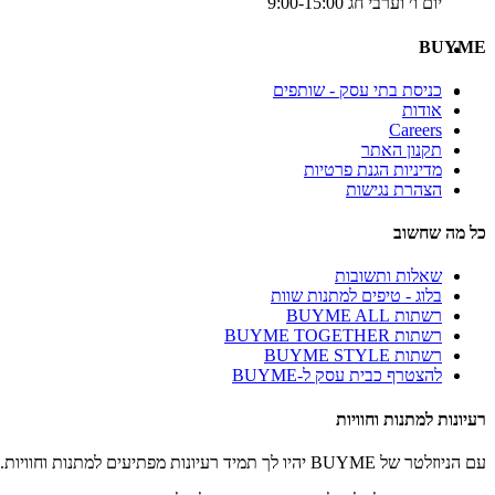
יום ו׳ וערבי חג 9:00-15:00
BUYME
כניסת בתי עסק - שותפים
אודות
Careers
תקנון האתר
מדיניות הגנת פרטיות
הצהרת נגישות
כל מה שחשוב
שאלות ותשובות
בלוג - טיפים למתנות שוות
רשתות BUYME ALL
רשתות BUYME TOGETHER
רשתות BUYME STYLE
להצטרף כבית עסק ל-BUYME
רעיונות למתנות וחוויות
עם הניוזלטר של BUYME יהיו לך תמיד רעיונות מפתיעים למתנות וחוויות.