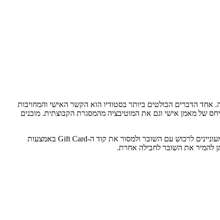
 לידה. אחד הדברים הבולטים ביותר בסטודיו הוא הקשר האישי והמחויבות
יחס של מאמן אישי וגם את המוטיבציה מהמסגרת הקבוצתית. מוכנים
למימוש יש ליצור קשר עם הסטודיו באחד מאמצעי ההתקשרות- באתר, טלפונית, ווטצאפ או בסטודיו עצמו, לתאם מולם את הרכישה של המוצר אותו מעוניינים לרכוש עם השובר ולמסור את קוד ה-Gift Card באמצעות
ניתן להמיר את השובר לחבילה אחרת.