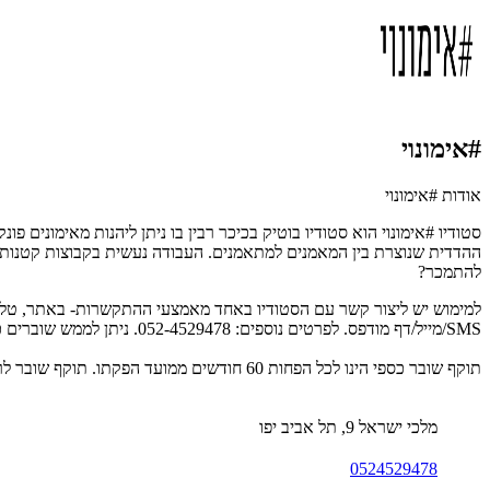
#אימונוי
אודות #אימונוי
סטודיו #אימונוי הוא סטודיו בוטיק בכיכר רבין בו ניתן ליהנות מאימונים פ
ההדדית שנוצרת בין המאמנים למתאמנים. העבודה נעשית בקבוצות קטנות ו
להתמכר?
SMS/מייל/דף מודפס. לפרטים נוספים:
052-4529478. ניתן לממש שוברים כספיים בשיעורי האונליין.
תוקף שובר כספי הינו לכל הפחות 60 חודשים ממועד הפקתו. תוקף שובר לרכישת מוצר או שירות מסויים יהיה לכל הפחות 24 חודשים ממועד הפקתו
מלכי ישראל 9, תל אביב יפו
0524529478