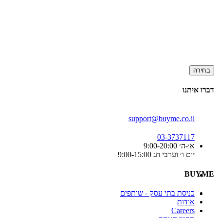
בחירה
דברו איתנו
support@buyme.co.il
03-3737117
א׳-ה׳ 9:00-20:00
יום ו׳ וערבי חג 9:00-15:00
BUYME
כניסת בתי עסק - שותפים
אודות
Careers