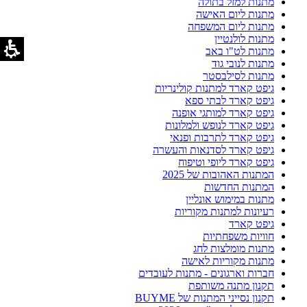
מתנות למזל בתולה
מתנות ליום האישה
מתנות ליום המשפחה
מתנות לולנטיין
מתנות לט"ו באב
מתנות לנובי גוד
מתנות לסילבסטר
גיפט קארד למתנות קולינריות
גיפט קארד לבתי ספא
גיפט קארד למותגי אופנה
גיפט קארד לנופש ולמלונות
גיפט קארד לתרבות ופנאי
גיפט קארד לסדנאות והעשרה
גיפט קארד ליופי וטיפוח
המתנות האהובות של 2025
המתנות החדשות
מתנות במימוש אונליין
רעיונות למתנות מקוריות
גיפט קארד
חוויות משפחתיות
מתנות מומלצות לחג
מתנות מקוריות לאישה
חברות וארגונים - מתנות לעובדים
תקנון מתנה משותפת
תקנון נסייני המתנות של BUYME