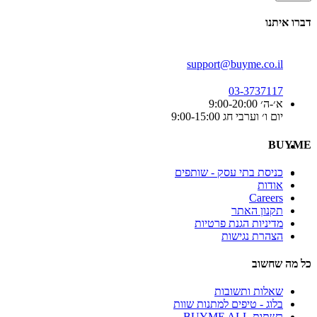
דברו איתנו
support@buyme.co.il
03-3737117
א׳-ה׳ 9:00-20:00
יום ו׳ וערבי חג 9:00-15:00
BUYME
כניסת בתי עסק - שותפים
אודות
Careers
תקנון האתר
מדיניות הגנת פרטיות
הצהרת נגישות
כל מה שחשוב
שאלות ותשובות
בלוג - טיפים למתנות שוות
רשתות BUYME ALL