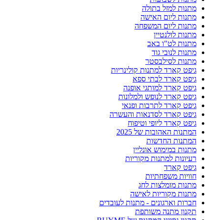
מתנות למזל בתולה
מתנות ליום האישה
מתנות ליום המשפחה
מתנות לולנטיין
מתנות לט"ו באב
מתנות לנובי גוד
מתנות לסילבסטר
גיפט קארד למתנות קולינריות
גיפט קארד לבתי ספא
גיפט קארד למותגי אופנה
גיפט קארד לנופש ולמלונות
גיפט קארד לתרבות ופנאי
גיפט קארד לסדנאות והעשרה
גיפט קארד ליופי וטיפוח
המתנות האהובות של 2025
המתנות החדשות
מתנות במימוש אונליין
רעיונות למתנות מקוריות
גיפט קארד
חוויות משפחתיות
מתנות מומלצות לחג
מתנות מקוריות לאישה
חברות וארגונים - מתנות לעובדים
תקנון מתנה משותפת