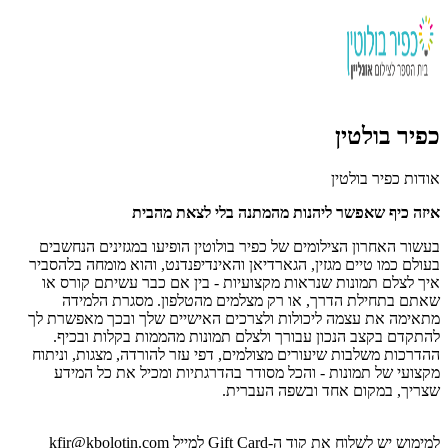
כפיר בולטין
אודות כפיר בולטין
איזה כיף שאפשר ליהנות מהמתנה בלי לצאת מהבית
בעשור האחרון הצילומים של כפיר בולוטין הופיעו במגזינים הנחשבים
בעולם כמו טיים מגזין, הגארדיאן והאינדיפנדנט, והוא מומחה בלהסביר
איך לצלם תמונות שנראות מקצועיות - בין אם כבר עשיתם קורס או
שאתם בתחילת הדרך, או רק מצלמים מהטלפון. מסגרת הלמידה
מתאימה את עצמה ליכולות ולצרכים האישיים שלך ובכך מאפשרת לך
להתקדם בקצב הנכון עבורך ולצלם תמונות מהממות בקלות ובכיף.
ההדרכות משלבות שיעורים מצולמים, דפי עזר להורדה, מצגות, וניתוח
מקצועי של תמונות - והכל מסודר בהדרגתיות ומכיל את כל המידע
שצריך, במקום אחד ובשפה העברית.
למימוש יש לשלוח את קוד ה-Gift Card למייל
kfir@kbolotin.com