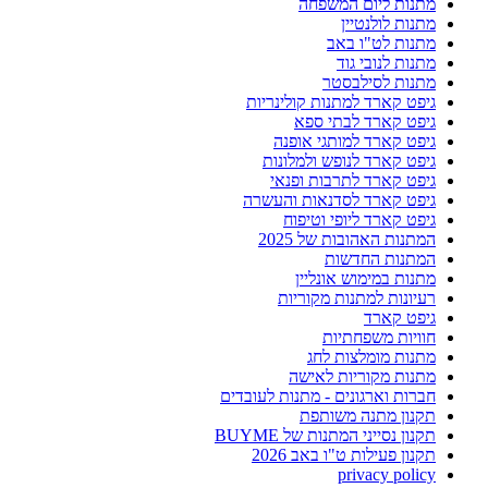
מתנות ליום המשפחה
מתנות לולנטיין
מתנות לט"ו באב
מתנות לנובי גוד
מתנות לסילבסטר
גיפט קארד למתנות קולינריות
גיפט קארד לבתי ספא
גיפט קארד למותגי אופנה
גיפט קארד לנופש ולמלונות
גיפט קארד לתרבות ופנאי
גיפט קארד לסדנאות והעשרה
גיפט קארד ליופי וטיפוח
המתנות האהובות של 2025
המתנות החדשות
מתנות במימוש אונליין
רעיונות למתנות מקוריות
גיפט קארד
חוויות משפחתיות
מתנות מומלצות לחג
מתנות מקוריות לאישה
חברות וארגונים - מתנות לעובדים
תקנון מתנה משותפת
תקנון נסייני המתנות של BUYME
תקנון פעילות ט"ו באב 2026
privacy policy