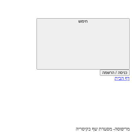
דלג
תפריט
מעל
עליון
תפריט
עליון
חיפוש
כניסה / הרשמה
סוף
דף הבית
אזור
תפריט
עליון
מריפוסה- מסעדת שף בקיסריה