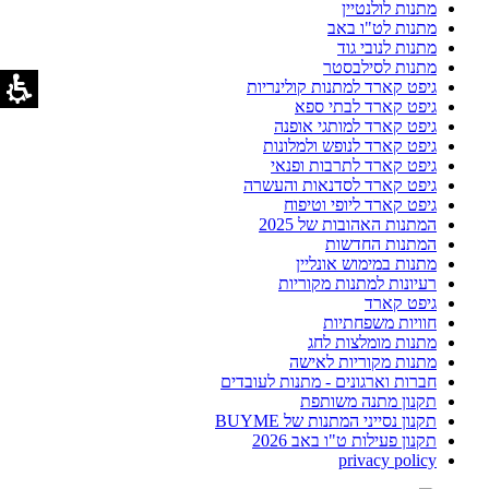
מתנות לולנטיין
מתנות לט"ו באב
מתנות לנובי גוד
מתנות לסילבסטר
גיפט קארד למתנות קולינריות
גיפט קארד לבתי ספא
גיפט קארד למותגי אופנה
גיפט קארד לנופש ולמלונות
גיפט קארד לתרבות ופנאי
גיפט קארד לסדנאות והעשרה
גיפט קארד ליופי וטיפוח
המתנות האהובות של 2025
המתנות החדשות
מתנות במימוש אונליין
רעיונות למתנות מקוריות
גיפט קארד
חוויות משפחתיות
מתנות מומלצות לחג
מתנות מקוריות לאישה
חברות וארגונים - מתנות לעובדים
תקנון מתנה משותפת
תקנון נסייני המתנות של BUYME
תקנון פעילות ט"ו באב 2026
privacy policy