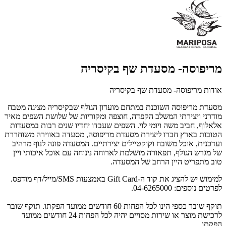
מריפוסה- מסעדת שף בקיסריה
אודות מריפוסה- מסעדת שף בקיסריה
מסעדת מריפוסה השוכנת במתחם מועדון הגולף שבקיסריה מציגה מטבח
מודרני ויצירתי המשלב הקפדה, חוצפה ומקוריות של שלושת השפים מאיר
אלאלוף, חביב משה ויומי לוי. השפים שעבדו יחדיו שנים רבות במסעדות
הטובות בארץ חברו ליצירת מסעדת מריפוסה, מסעדה באווירה משוחררת
ועדכנית, אוכל משובח וקוקטיילים יצירתיים. המסעדה פונה לנוף מרהיב
של מגרש הגולף, תפאורה מושלמת לארוחה נינוחה עם אוכל איכותי ויין
טוב מתפריט היין הרחב של המסעדה.
למימוש יש להציג את קוד ה-Gift Card באמצעות SMS/מייל/דף מודפס.
לפרטים נוספים: 04-6265000.
תוקף שובר כספי הינו לכל הפחות 60 חודשים ממועד הפקתו. תוקף שובר
לרכישת מוצר או שירות מסויים יהיה לכל הפחות 24 חודשים ממועד
הפקתו