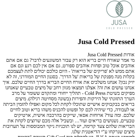
Jusa Cold Pressed
אודות Jusa Cold Pressed
מי אמר שאורח חיים בריא הוא רק עבור המשוגעים לדבר? גם אם אתם
אוהבים אוכל טוב ופחות אוהבים ספורט, גם אם אין לכם רגע וגם אם
אתם ממש לא 'פריקים של בריאות' - היום כולכם יכולים לתת לעצמכם
בקלות מנה מפנקת של בריאות 'על הדרך'. בסגנון החיים המודרני, זה לא
יזיק נכון? אנחנו משלבים את אורח החיים הבריא בדרך החיים שלכם. איך
אנחנו עושים את זה? אצלנו תמצאו מגוון רחב של מיצים טבעיים שאנחנו
מפיקים בשיטת Cold Press - תהליך ייחודי ומתקדם ששומר על מרב
הערך התזונתי של הירקות והפירות (בשונה מסחיטה רגילה). מיצים
בריאים בבקבוקים אישיים שתוכלו לקחת לכל מקום ואפילו להזמין הביתה
או לעבודה, כדי שיהיה לכם קל ופשוט להכניס משהו בריא וטוב לחיים
שלכם. ומה עוד? ארוחות אסאי, שייקים בהרכבה אישית, ארטיקים
טבעיים, נשנושים בריאים ועוד… ובשביל אלה מכם שרוצים לקחת את
הבריאות שלהם צעד קדימה, יש לנו תוכניות ניקוי המבוססות על תערובות
מיצים שנרקחו ע"י הדיאטנית שלנו.