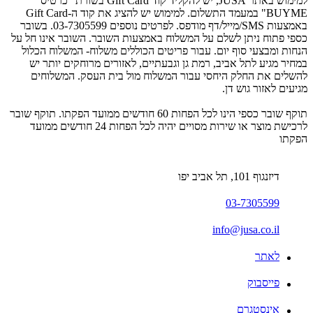
למימוש באתר JUSA, יש להקליד קוד Gift Card בשורת "כרטיס
BUYME" במעמד התשלום. למימוש יש להציג את קוד ה-Gift Card
באמצעות SMS/מייל/דף מודפס. לפרטים נוספים 03-7305599. בשובר
כספי פתוח ניתן לשלם על המשלוח באמצעות השובר. השובר אינו חל על
הנחות ומבצעי סוף יום. עבור פריטים הכוללים משלוח- המשלוח הכלול
במחיר מגיע לתל אביב, רמת גן וגבעתיים, לאזורים מרוחקים יותר יש
להשלים את החלק היחסי עבור המשלוח מול בית העסק. המשלוחים
מגיעים לאזור גוש דן.
תוקף שובר כספי הינו לכל הפחות 60 חודשים ממועד הפקתו. תוקף שובר
לרכישת מוצר או שירות מסויים יהיה לכל הפחות 24 חודשים ממועד
הפקתו
דיזנגוף 101, תל אביב יפו
03-7305599
info@jusa.co.il
לאתר
פייסבוק
אינסטגרם