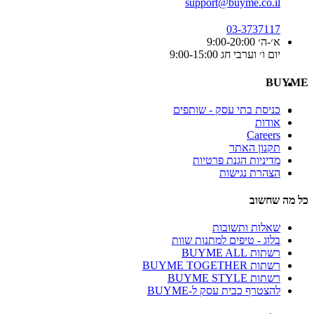
support@buyme.co.il
03-3737117
א׳-ה׳ 9:00-20:00
יום ו׳ וערבי חג 9:00-15:00
BUYME
כניסת בתי עסק - שותפים
אודות
Careers
תקנון האתר
מדיניות הגנת פרטיות
הצהרת נגישות
כל מה שחשוב
שאלות ותשובות
בלוג - טיפים למתנות שוות
רשתות BUYME ALL
רשתות BUYME TOGETHER
רשתות BUYME STYLE
להצטרף כבית עסק ל-BUYME