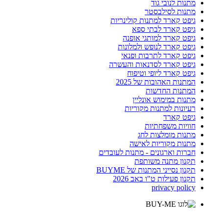
מתנות לנובי גוד
מתנות לסילבסטר
גיפט קארד למתנות קולינריות
גיפט קארד לבתי ספא
גיפט קארד למותגי אופנה
גיפט קארד לנופש ולמלונות
גיפט קארד לתרבות ופנאי
גיפט קארד לסדנאות והעשרה
גיפט קארד ליופי וטיפוח
המתנות האהובות של 2025
המתנות החדשות
מתנות במימוש אונליין
רעיונות למתנות מקוריות
גיפט קארד
חוויות משפחתיות
מתנות מומלצות לחג
מתנות מקוריות לאישה
חברות וארגונים - מתנות לעובדים
תקנון מתנה משותפת
תקנון נסייני המתנות של BUYME
תקנון פעילות ט"ו באב 2026
privacy policy