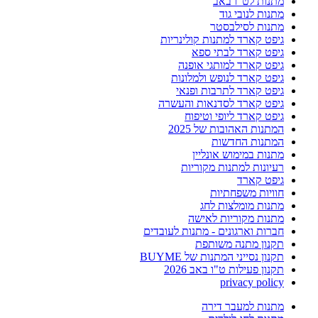
מתנות לט"ו באב
מתנות לנובי גוד
מתנות לסילבסטר
גיפט קארד למתנות קולינריות
גיפט קארד לבתי ספא
גיפט קארד למותגי אופנה
גיפט קארד לנופש ולמלונות
גיפט קארד לתרבות ופנאי
גיפט קארד לסדנאות והעשרה
גיפט קארד ליופי וטיפוח
המתנות האהובות של 2025
המתנות החדשות
מתנות במימוש אונליין
רעיונות למתנות מקוריות
גיפט קארד
חוויות משפחתיות
מתנות מומלצות לחג
מתנות מקוריות לאישה
חברות וארגונים - מתנות לעובדים
תקנון מתנה משותפת
תקנון נסייני המתנות של BUYME
תקנון פעילות ט"ו באב 2026
privacy policy
מתנות למעבר דירה