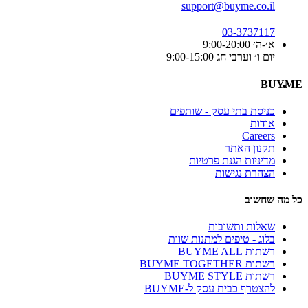
support@buyme.co.il
03-3737117
א׳-ה׳ 9:00-20:00
יום ו׳ וערבי חג 9:00-15:00
BUYME
כניסת בתי עסק - שותפים
אודות
Careers
תקנון האתר
מדיניות הגנת פרטיות
הצהרת נגישות
כל מה שחשוב
שאלות ותשובות
בלוג - טיפים למתנות שוות
רשתות BUYME ALL
רשתות BUYME TOGETHER
רשתות BUYME STYLE
להצטרף כבית עסק ל-BUYME