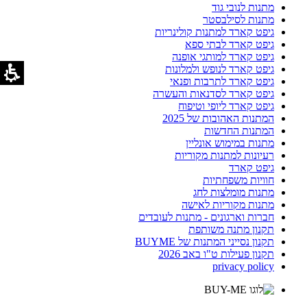
מתנות לנובי גוד
מתנות לסילבסטר
גיפט קארד למתנות קולינריות
גיפט קארד לבתי ספא
גיפט קארד למותגי אופנה
גיפט קארד לנופש ולמלונות
גיפט קארד לתרבות ופנאי
גיפט קארד לסדנאות והעשרה
גיפט קארד ליופי וטיפוח
המתנות האהובות של 2025
המתנות החדשות
מתנות במימוש אונליין
רעיונות למתנות מקוריות
גיפט קארד
חוויות משפחתיות
מתנות מומלצות לחג
מתנות מקוריות לאישה
חברות וארגונים - מתנות לעובדים
תקנון מתנה משותפת
תקנון נסייני המתנות של BUYME
תקנון פעילות ט"ו באב 2026
privacy policy