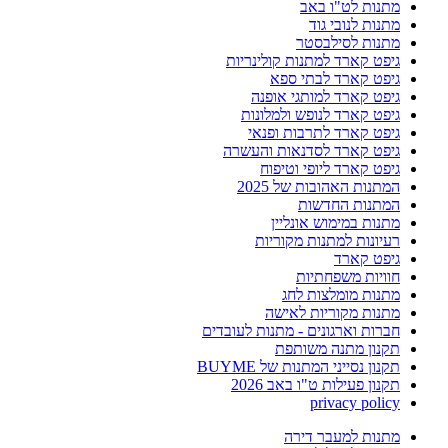
מתנות לט"ו באב
מתנות לנובי גוד
מתנות לסילבסטר
גיפט קארד למתנות קולינריות
גיפט קארד לבתי ספא
גיפט קארד למותגי אופנה
גיפט קארד לנופש ולמלונות
גיפט קארד לתרבות ופנאי
גיפט קארד לסדנאות והעשרה
גיפט קארד ליופי וטיפוח
המתנות האהובות של 2025
המתנות החדשות
מתנות במימוש אונליין
רעיונות למתנות מקוריות
גיפט קארד
חוויות משפחתיות
מתנות מומלצות לחג
מתנות מקוריות לאישה
חברות וארגונים - מתנות לעובדים
תקנון מתנה משותפת
תקנון נסייני המתנות של BUYME
תקנון פעילות ט"ו באב 2026
privacy policy
מתנות למעבר דירה