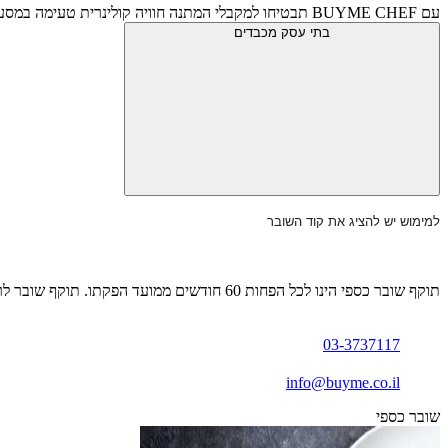
עם BUYME CHEF תבטיחו למקבלי המתנה חוויה קולינרית טעימה במסעדות השף הכי טעימות שיש ובפריסה ארצית.
בתי עסק מכבדים
למימוש יש להציג את קוד השובר
תוקף שובר כספי הינו לכל הפחות 60 חודשים ממועד הפקתו. תוקף שובר לרכישת מוצר או שירות מסויים יהיה לכל הפחות 24 חודשים ממועד הפקתו
03-3737117
info@buyme.co.il
שובר כספי