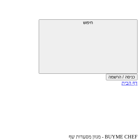
דלג
תפריט
מעל
עליון
תפריט
עליון
חיפוש
כניסה / הרשמה
סוף
דף הבית
אזור
תפריט
עליון
BUYME CHEF - מגוון מסעדות שף