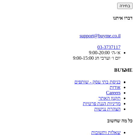
בחירה
דברו איתנו
support@buyme.co.il
03-3737117
א׳-ה׳ 9:00-20:00
יום ו׳ וערבי חג 9:00-15:00
BUYME
כניסת בתי עסק - שותפים
אודות
Careers
תקנון האתר
מדיניות הגנת פרטיות
הצהרת נגישות
כל מה שחשוב
שאלות ותשובות