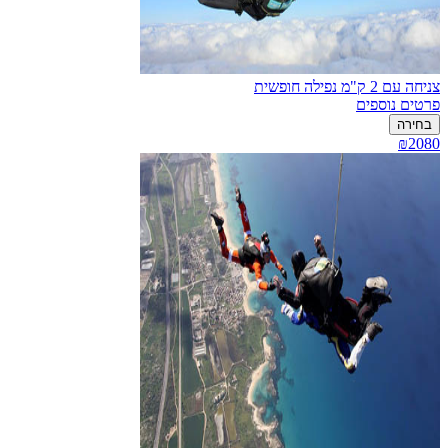
צניחה עם 2 ק"מ נפילה חופשית
פרטים נוספים
בחירה
₪2080