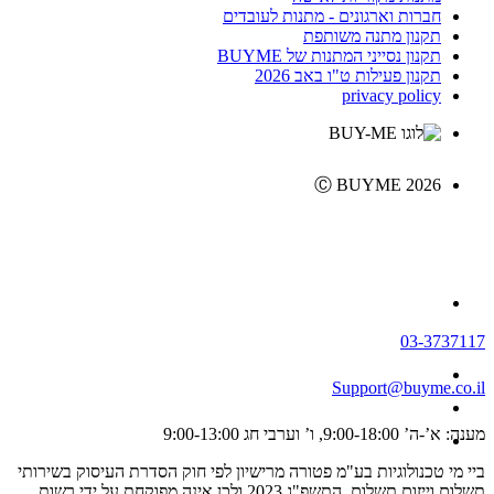
חברות וארגונים - מתנות לעובדים
תקנון מתנה משותפת
תקנון נסייני המתנות של BUYME
תקנון פעילות ט"ו באב 2026
privacy policy
Ⓒ BUYME 2026
03-3737117
Support@buyme.co.il
מענה: א’-ה’ 9:00-18:00, ו’ וערבי חג 9:00-13:00
ביי מי טכנולוגיות בע"מ פטורה מרישיון לפי חוק הסדרת העיסוק בשירותי
תשלום וייזום תשלום, התשפ"ג 2023 ולכן אינה מפוקחת על ידי רשות