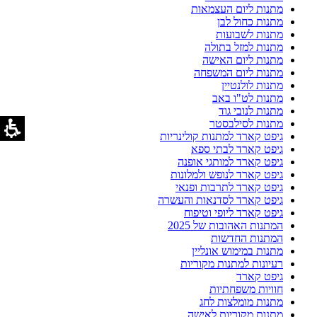
מתנות ליום העצמאות
מתנות כחול לבן
מתנות לשבועות
מתנות למזל בתולה
מתנות ליום האישה
מתנות ליום המשפחה
מתנות לולנטיין
מתנות לט"ו באב
מתנות לנובי גוד
מתנות לסילבסטר
גיפט קארד למתנות קולינריות
גיפט קארד לבתי ספא
גיפט קארד למותגי אופנה
גיפט קארד לנופש ולמלונות
גיפט קארד לתרבות ופנאי
גיפט קארד לסדנאות והעשרה
גיפט קארד ליופי וטיפוח
המתנות האהובות של 2025
המתנות החדשות
מתנות במימוש אונליין
רעיונות למתנות מקוריות
גיפט קארד
חוויות משפחתיות
מתנות מומלצות לחג
מתנות מקוריות לאישה