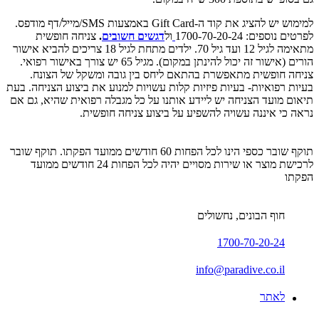
למימוש יש להציג את קוד ה-Gift Card באמצעות SMS/מייל/דף מודפס.
לפרטים נוספים: 1700-70-20-24
ול
דגשים חשובים
.
צניחה חופשית
מתאימה לגיל 12 ועד גיל 70. ילדים מתחת לגיל 18 צריכים להביא אישור
הורים (אישור זה יכול להינתן במקום). מגיל 65 יש צורך באישור רפואי.
צניחה חופשית מתאפשרת בהתאם ליחס בין גובה ומשקל של הצונח.
בעיות רפואיות- בעיות פיזיות קלות עשויות למנוע את ביצוע הצניחה. בעת
תיאום מועד הצניחה יש ליידע אותנו על כל מגבלה רפואית שהיא, גם אם
נראה כי איננה עשויה להשפיע על ביצוע צניחה חופשית.
תוקף שובר כספי הינו לכל הפחות 60 חודשים ממועד הפקתו. תוקף שובר
לרכישת מוצר או שירות מסויים יהיה לכל הפחות 24 חודשים ממועד
הפקתו
חוף הבונים, נחשולים
1700-70-20-24
info@paradive.co.il
לאתר