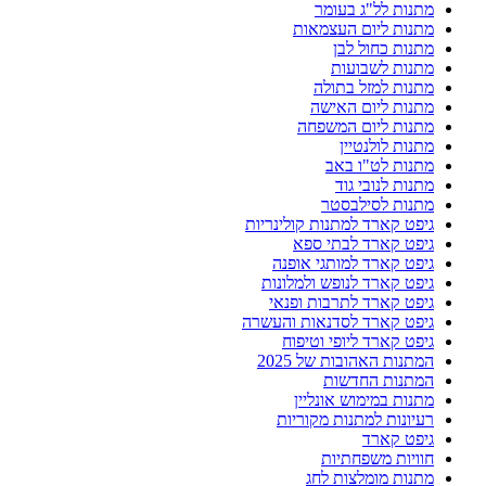
מתנות לל"ג בעומר
מתנות ליום העצמאות
מתנות כחול לבן
מתנות לשבועות
מתנות למזל בתולה
מתנות ליום האישה
מתנות ליום המשפחה
מתנות לולנטיין
מתנות לט"ו באב
מתנות לנובי גוד
מתנות לסילבסטר
גיפט קארד למתנות קולינריות
גיפט קארד לבתי ספא
גיפט קארד למותגי אופנה
גיפט קארד לנופש ולמלונות
גיפט קארד לתרבות ופנאי
גיפט קארד לסדנאות והעשרה
גיפט קארד ליופי וטיפוח
המתנות האהובות של 2025
המתנות החדשות
מתנות במימוש אונליין
רעיונות למתנות מקוריות
גיפט קארד
חוויות משפחתיות
מתנות מומלצות לחג