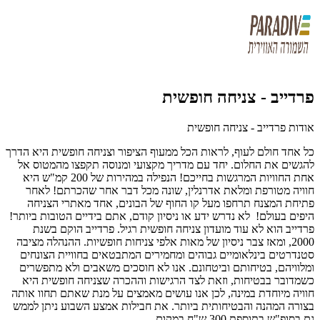
פרדייב - צניחה חופשית
אודות פרדייב - צניחה חופשית
כל אחד חולם לעוף, לראות הכל ממעוף הציפור וצניחה חופשית היא הדרך
להגשים את החלום. יחד עם מדריך מקצועי ומנוסה תקפצו מהמטוס אל
אחת החוויות המרגשות בחייכם! הנפילה במהירות של 200 קמ"ש היא
חוויה מטורפת ומלאת אדרנלין, שונה מכל דבר אחר שהכרתם! לאחר
פתיחת המצנח תרחפו מעל קו החוף של הבונים, אחד מאתרי הצניחה
היפים בעולם! לא נדרש ידע או ניסיון קודם, אתם בידיים הטובות ביותר!
פרדייב הוא לא עוד מועדון צניחה חופשית רגיל. פרדייב הוקם בשנת
2000, ומאז צבר ניסיון של מאות אלפי צניחות חופשיות. ההנהלה מציבה
סטנדרטים בינלאומיים גבוהים ומחמירים המתבטאים בחוויית הצונחים
ומלוויהם, בטיחותם וביטחונם. אנו לא חוסכים משאבים ולא מתפשרים
כשמדובר בבטיחות, וזאת לצד הרגישות וההכרה שצניחה חופשית היא
חוויה מיוחדת במינה, לכן אנו עושים מאמצים על מנת שאתם תחוו אותה
בצורה המהנה והבטיחותית ביותר. את חבילות אמצע השבוע ניתן לממש
גם בסופ"ש בתוספת 300 ש"ח במקום.