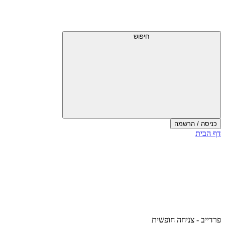
חיפוש
כניסה / הרשמה
דף הבית
פרדייב - צניחה חופשית