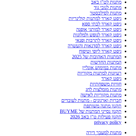
מתנות לט"ו באב
מתנות לנובי גוד
מתנות לסילבסטר
גיפט קארד למתנות קולינריות
גיפט קארד לבתי ספא
גיפט קארד למותגי אופנה
גיפט קארד לנופש ולמלונות
גיפט קארד לתרבות ופנאי
גיפט קארד לסדנאות והעשרה
גיפט קארד ליופי וטיפוח
המתנות האהובות של 2025
המתנות החדשות
מתנות במימוש אונליין
רעיונות למתנות מקוריות
גיפט קארד
חוויות משפחתיות
מתנות מומלצות לחג
מתנות מקוריות לאישה
חברות וארגונים - מתנות לעובדים
תקנון מתנה משותפת
תקנון נסייני המתנות של BUYME
תקנון פעילות ט"ו באב 2026
privacy policy
מתנות למעבר דירה