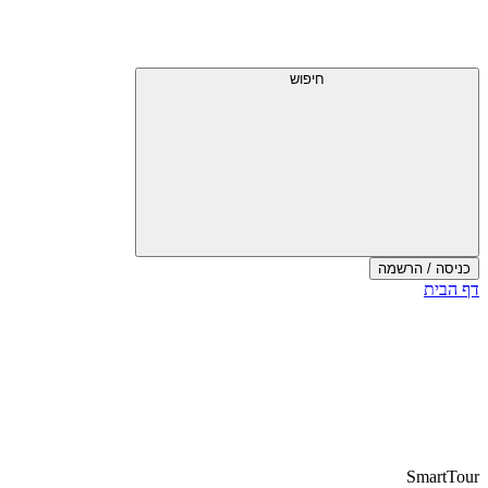
חיפוש
כניסה / הרשמה
דף הבית
SmartTour