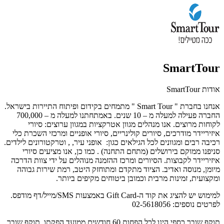
SmartTour
אודות SmartTour
אנחנו בחברת " Smart Tour " מתמחים בקידום ופיתוח התיירות בישראל.
החברה פעילה למעלה מ – 10 שנים. באמתחתנו למעלה מ – 700,000
לקוחות מרוצים. אנו מנהלים מגוון אטרקציות במגוון ערוצים: סיורי
איזיריידר מודרכים, סיורים קולינריים, סיורי אופניים ומרכזי השכרת כלי
רכיבה רבים ומגוונים לכל הגילאים כגון: אופני עיר, , וטרקטורונים לילדים.
סניפנו ממוקם בירושלים (מתחם התחנה) . כמו כן, אנו מציעים סיורי
איזיריידר לקבוצות. הסיורים ומרכז ההזמנה מנוהלים על ידי צוות הדרכה
מיומן, מנוסה ואדיב. הציוד מתקדם ומתוחזק היטב, רמת שירות גבוהה
ומקצועית, זמינות מרבית וכמובן ביטוחים מקיפים ביותר.
למימוש יש להציג את קוד ה-Gift Card באמצעות SMS/מייל/דף מודפס.
לפרטים נוספים: 02-5618056
תוקף שובר כספי הינו לכל הפחות 60 חודשים ממועד הפקתו. תוקף שובר