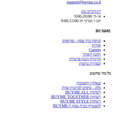
support@buyme.co.il
03-3737117
א׳-ה׳ 9:00-20:00
יום ו׳ וערבי חג 9:00-15:00
BUYME
כניסת בתי עסק - שותפים
אודות
Careers
תקנון האתר
מדיניות הגנת פרטיות
הצהרת נגישות
כל מה שחשוב
שאלות ותשובות
בלוג - טיפים למתנות שוות
רשתות BUYME ALL
רשתות BUYME TOGETHER
רשתות BUYME STYLE
להצטרף כבית עסק ל-BUYME