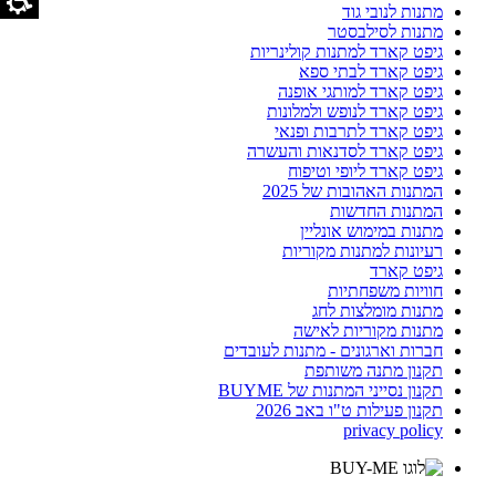
מתנות לנובי גוד
מתנות לסילבסטר
גיפט קארד למתנות קולינריות
גיפט קארד לבתי ספא
גיפט קארד למותגי אופנה
גיפט קארד לנופש ולמלונות
גיפט קארד לתרבות ופנאי
גיפט קארד לסדנאות והעשרה
גיפט קארד ליופי וטיפוח
המתנות האהובות של 2025
המתנות החדשות
מתנות במימוש אונליין
רעיונות למתנות מקוריות
גיפט קארד
חוויות משפחתיות
מתנות מומלצות לחג
מתנות מקוריות לאישה
חברות וארגונים - מתנות לעובדים
תקנון מתנה משותפת
תקנון נסייני המתנות של BUYME
תקנון פעילות ט"ו באב 2026
privacy policy