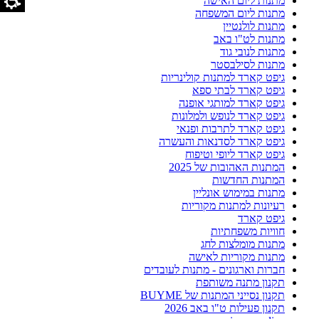
מתנות ליום האישה
מתנות ליום המשפחה
מתנות לולנטיין
מתנות לט"ו באב
מתנות לנובי גוד
מתנות לסילבסטר
גיפט קארד למתנות קולינריות
גיפט קארד לבתי ספא
גיפט קארד למותגי אופנה
גיפט קארד לנופש ולמלונות
גיפט קארד לתרבות ופנאי
גיפט קארד לסדנאות והעשרה
גיפט קארד ליופי וטיפוח
המתנות האהובות של 2025
המתנות החדשות
מתנות במימוש אונליין
רעיונות למתנות מקוריות
גיפט קארד
חוויות משפחתיות
מתנות מומלצות לחג
מתנות מקוריות לאישה
חברות וארגונים - מתנות לעובדים
תקנון מתנה משותפת
תקנון נסייני המתנות של BUYME
תקנון פעילות ט"ו באב 2026