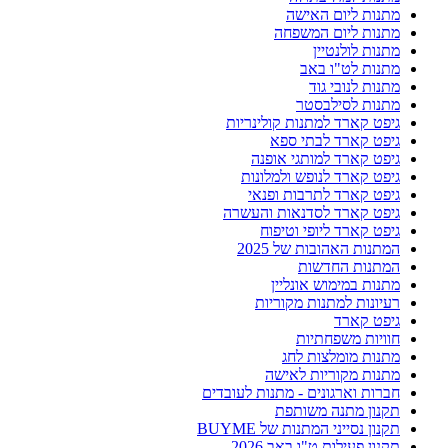
מתנות ליום האישה
מתנות ליום המשפחה
מתנות לולנטיין
מתנות לט"ו באב
מתנות לנובי גוד
מתנות לסילבסטר
גיפט קארד למתנות קולינריות
גיפט קארד לבתי ספא
גיפט קארד למותגי אופנה
גיפט קארד לנופש ולמלונות
גיפט קארד לתרבות ופנאי
גיפט קארד לסדנאות והעשרה
גיפט קארד ליופי וטיפוח
המתנות האהובות של 2025
המתנות החדשות
מתנות במימוש אונליין
רעיונות למתנות מקוריות
גיפט קארד
חוויות משפחתיות
מתנות מומלצות לחג
מתנות מקוריות לאישה
חברות וארגונים - מתנות לעובדים
תקנון מתנה משותפת
תקנון נסייני המתנות של BUYME
תקנון פעילות ט"ו באב 2026