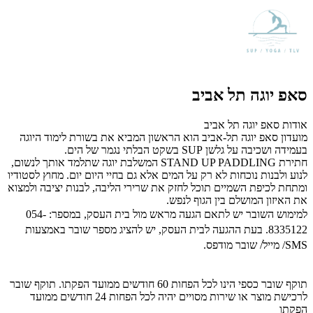
סאפ יוגה תל אביב
אודות סאפ יוגה תל אביב
מועדון סאפ יוגה תל-אביב הוא הראשון המביא את בשורת לימוד היוגה
בעמידה ושכיבה על גלשן
SUP
בשקט הבלתי נגמר של הים.
חתירת
STAND UP PADDLING
המשלבת יוגה שתלמד אותך לנשום,
לנוע ולבנות נוכחות לא רק על המים אלא גם בחיי היום יום. מחוץ לסטודיו
ומתחת לכיפת השמיים תוכל לחזק את שרירי הליבה, לבנות יציבה ולמצוא
את האיזון המושלם בין הגוף לנפש.
למימוש השובר יש לתאם הגעה מראש מול בית העסק, במספר:
054-
8335122
. בעת ההגעה לבית העסק, יש להציג מספר שובר באמצעות
SMS/ מייל/ שובר מודפס.
תוקף שובר כספי הינו לכל הפחות 60 חודשים ממועד הפקתו. תוקף שובר
לרכישת מוצר או שירות מסויים יהיה לכל הפחות 24 חודשים ממועד
הפקתו