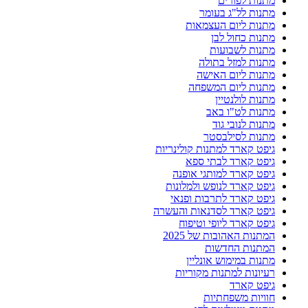
מתנות לפורים
מתנות לל"ג בעומר
מתנות ליום העצמאות
מתנות כחול לבן
מתנות לשבועות
מתנות למזל בתולה
מתנות ליום האישה
מתנות ליום המשפחה
מתנות לולנטיין
מתנות לט"ו באב
מתנות לנובי גוד
מתנות לסילבסטר
גיפט קארד למתנות קולינריות
גיפט קארד לבתי ספא
גיפט קארד למותגי אופנה
גיפט קארד לנופש ולמלונות
גיפט קארד לתרבות ופנאי
גיפט קארד לסדנאות והעשרה
גיפט קארד ליופי וטיפוח
המתנות האהובות של 2025
המתנות החדשות
מתנות במימוש אונליין
רעיונות למתנות מקוריות
גיפט קארד
חוויות משפחתיות