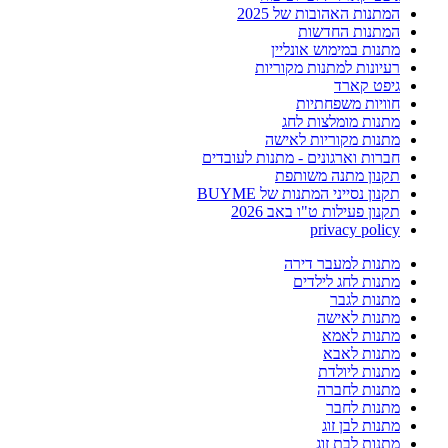
המתנות האהובות של 2025
המתנות החדשות
מתנות במימוש אונליין
רעיונות למתנות מקוריות
גיפט קארד
חוויות משפחתיות
מתנות מומלצות לחג
מתנות מקוריות לאישה
חברות וארגונים - מתנות לעובדים
תקנון מתנה משותפת
תקנון נסייני המתנות של BUYME
תקנון פעילות ט"ו באב 2026
privacy policy
מתנות למעבר דירה
מתנות לחג לילדים
מתנות לגבר
מתנות לאישה
מתנות לאמא
מתנות לאבא
מתנות ליולדת
מתנות לחברה
מתנות לחבר
מתנות לבן זוג
מתנות לבת זוג