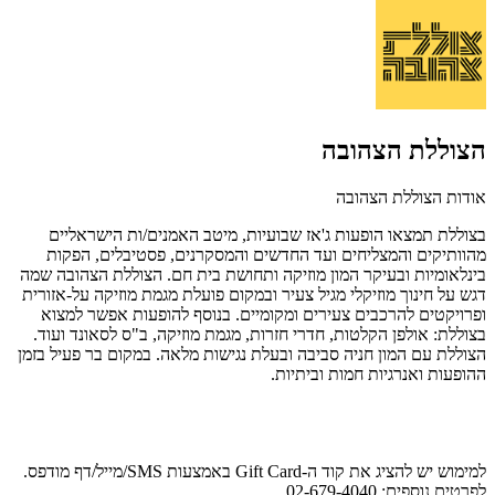
הצוללת הצהובה
אודות הצוללת הצהובה
בצוללת תמצאו הופעות ג'אז שבועיות, מיטב האמנים/ות הישראליים
מהוותיקים והמצליחים ועד החדשים והמסקרנים, פסטיבלים, הפקות
בינלאומיות ובעיקר המון מוזיקה ותחושת בית חם. הצוללת הצהובה שמה
דגש על חינוך מוזיקלי מגיל צעיר ובמקום פועלת מגמת מוזיקה על-אזורית
ופרויקטים להרכבים צעירים ומקומיים. בנוסף להופעות אפשר למצוא
בצוללת: אולפן הקלטות, חדרי חזרות, מגמת מוזיקה, ב"ס לסאונד ועוד.
הצוללת עם המון חניה סביבה ובעלת נגישות מלאה. במקום בר פעיל בזמן
ההופעות ואנרגיות חמות וביתיות.
למימוש יש להציג את קוד ה-Gift Card באמצעות SMS/מייל/דף מודפס.
לפרטים נוספים: 02-679-4040