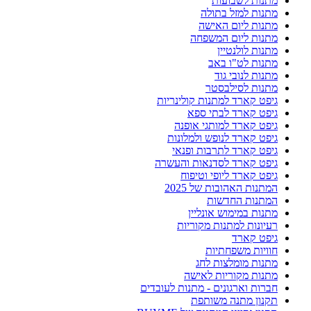
מתנות לשבועות
מתנות למזל בתולה
מתנות ליום האישה
מתנות ליום המשפחה
מתנות לולנטיין
מתנות לט"ו באב
מתנות לנובי גוד
מתנות לסילבסטר
גיפט קארד למתנות קולינריות
גיפט קארד לבתי ספא
גיפט קארד למותגי אופנה
גיפט קארד לנופש ולמלונות
גיפט קארד לתרבות ופנאי
גיפט קארד לסדנאות והעשרה
גיפט קארד ליופי וטיפוח
המתנות האהובות של 2025
המתנות החדשות
מתנות במימוש אונליין
רעיונות למתנות מקוריות
גיפט קארד
חוויות משפחתיות
מתנות מומלצות לחג
מתנות מקוריות לאישה
חברות וארגונים - מתנות לעובדים
תקנון מתנה משותפת