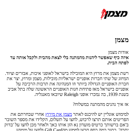
מצמן
אודות מצמן
איזה כיף שאפשר ליהנות מהמתנה בלי לצאת מהבית ולקבל אותה עד
לפתח הבית.
רשת מצמן את מרוץ היא המובילה בישראל לאופני איכות, אבזרים וציוד.
המיזוג של שתי חברות אופניים ישראליות מובילות, מצמן ומרוץ, יצר את
חברת האופניים הגדולה ביותר וזו המנהיגה את תרבות הרכיבה על
אופניים בישראל מאז פתיחת חנות האופניים הראשונה שלה בתל אביב
בשנת 1939, בה נמכרו אופני Raleigh שיובאו מאנגליה.
אז איך נהנים מהמתנה במשלוח?
למימוש אונליין יש להיכנס לאתר
מצמן את מירוץ
אחרי שבחרתם את
הפריטים אותם תרצו לרכוש, לחצו על תשלום, הקלידו את מספר השובר
ב'אם ברשותך כרטיס מועדון נא הזן אותו כאן' ולאחר מכן לחצו על 'בדוק
יתרה'. כתוב כמה כסף תרצו לממש מהGift Card ולחצו על מימוש.