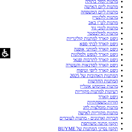
מתנות למזל בתולה
מתנות ליום האישה
מתנות ליום המשפחה
מתנות לולנטיין
מתנות לט"ו באב
מתנות לנובי גוד
מתנות לסילבסטר
גיפט קארד למתנות קולינריות
גיפט קארד לבתי ספא
גיפט קארד למותגי אופנה
גיפט קארד לנופש ולמלונות
גיפט קארד לתרבות ופנאי
גיפט קארד לסדנאות והעשרה
גיפט קארד ליופי וטיפוח
המתנות האהובות של 2025
המתנות החדשות
מתנות במימוש אונליין
רעיונות למתנות מקוריות
גיפט קארד
חוויות משפחתיות
מתנות מומלצות לחג
מתנות מקוריות לאישה
חברות וארגונים - מתנות לעובדים
תקנון מתנה משותפת
תקנון נסייני המתנות של BUYME