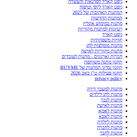
גיפט קארד לסדנאות והעשרה
גיפט קארד ליופי וטיפוח
המתנות האהובות של 2025
המתנות החדשות
מתנות במימוש אונליין
רעיונות למתנות מקוריות
גיפט קארד
חוויות משפחתיות
מתנות מומלצות לחג
מתנות מקוריות לאישה
חברות וארגונים - מתנות לעובדים
תקנון מתנה משותפת
תקנון נסייני המתנות של BUYME
תקנון פעילות ט"ו באב 2026
privacy policy
מתנות למעבר דירה
מתנות לחג לילדים
מתנות לגבר
מתנות לאישה
מתנות לאמא
מתנות לאבא
מתנות ליולדת
מתנות לחברה
מתנות לחבר