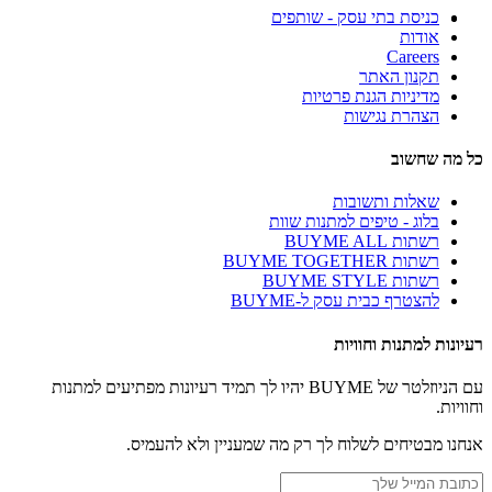
כניסת בתי עסק - שותפים
אודות
Careers
תקנון האתר
מדיניות הגנת פרטיות
הצהרת נגישות
כל מה שחשוב
שאלות ותשובות
בלוג - טיפים למתנות שוות
רשתות BUYME ALL
רשתות BUYME TOGETHER
רשתות BUYME STYLE
להצטרף כבית עסק ל-BUYME
רעיונות למתנות וחוויות
עם הניוזלטר של BUYME יהיו לך תמיד רעיונות מפתיעים למתנות
וחוויות.
אנחנו מבטיחים לשלוח לך רק מה שמעניין ולא להעמיס.