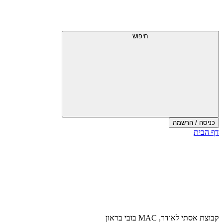
דלג
תפריט
מעל
עליון
תפריט
עליון
חיפוש
כניסה / הרשמה
סוף
דף הבית
אזור
תפריט
עליון
קבוצת אסתי לאודר, MAC בובי בראון