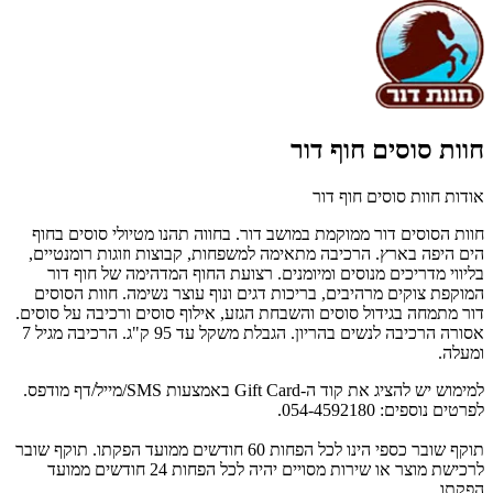
חוות סוסים חוף דור
אודות חוות סוסים חוף דור
חוות הסוסים דור ממוקמת במושב דור. בחווה תהנו מטיולי סוסים בחוף
הים היפה בארץ. הרכיבה מתאימה למשפחות, קבוצות וזוגות רומנטיים,
בליווי מדריכים מנוסים ומיומנים. רצועת החוף המדהימה של חוף דור
המוקפת צוקים מרהיבים, בריכות דגים ונוף עוצר נשימה. חוות הסוסים
דור מתמחה בגידול סוסים והשבחת הגזע, אילוף סוסים ורכיבה על סוסים.
אסורה הרכיבה לנשים בהריון. הגבלת משקל עד 95 ק"ג. הרכיבה מגיל 7
ומעלה.
למימוש יש להציג את קוד ה-Gift Card באמצעות SMS/מייל/דף מודפס.
לפרטים נוספים: 054-4592180.
תוקף שובר כספי הינו לכל הפחות 60 חודשים ממועד הפקתו. תוקף שובר
לרכישת מוצר או שירות מסויים יהיה לכל הפחות 24 חודשים ממועד
הפקתו