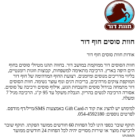
חוות סוסים חוף דור
אודות חוות סוסים חוף דור
חוות הסוסים דור ממוקמת במושב דור. בחווה תהנו מטיולי סוסים בחוף
הים היפה בארץ. הרכיבה מתאימה למשפחות, קבוצות וזוגות רומנטיים,
בליווי מדריכים מנוסים ומיומנים. רצועת החוף המדהימה של חוף דור
המוקפת צוקים מרהיבים, בריכות דגים ונוף עוצר נשימה. חוות הסוסים
דור מתמחה בגידול סוסים והשבחת הגזע, אילוף סוסים ורכיבה על סוסים.
אסורה הרכיבה לנשים בהריון. הגבלת משקל עד 95 ק"ג. הרכיבה מגיל 7
ומעלה.
למימוש יש להציג את קוד ה-Gift Card באמצעות SMS/מייל/דף מודפס.
לפרטים נוספים: 054-4592180.
תוקף שובר כספי הינו לכל הפחות 60 חודשים ממועד הפקתו. תוקף שובר
לרכישת מוצר או שירות מסויים יהיה לכל הפחות 24 חודשים ממועד
הפקתו