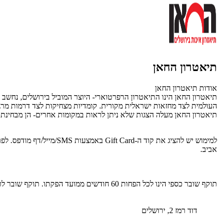
תיאטרון החאן
אודות תיאטרון החאן
תיאטרון החאן הינו התיאטרון הרפרטוארי- היוצר המוביל בירושלים, נחשב 
העולמית לצד מחזאות ישראלית מקורית. קומדיות מצחיקות לצד דרמות מרגש
תיאטרון החאן מעלה הצגות שלא ניתן לראות במקומות אחרים- הן מבחינת 
למימוש יש להציג את קוד ה-Gift Card באמצעות SMS/מייל/דף מודפס. לפרטים נוספים: 02-6303600.
אביב
.
תוקף שובר כספי הינו לכל הפחות 60 חודשים ממועד הפקתו. תוקף שובר לרכישת מוצר או שירות מסויים יהיה לכל הפחות 24 חודשים ממועד הפקתו
דוד רמז 2, ירושלים