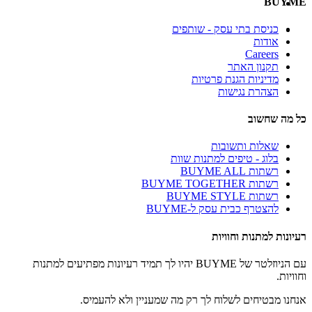
BUYME
כניסת בתי עסק - שותפים
אודות
Careers
תקנון האתר
מדיניות הגנת פרטיות
הצהרת נגישות
כל מה שחשוב
שאלות ותשובות
בלוג - טיפים למתנות שוות
רשתות BUYME ALL
רשתות BUYME TOGETHER
רשתות BUYME STYLE
להצטרף כבית עסק ל-BUYME
רעיונות למתנות וחוויות
עם הניוזלטר של BUYME יהיו לך תמיד רעיונות מפתיעים למתנות
וחוויות.
אנחנו מבטיחים לשלוח לך רק מה שמעניין ולא להעמיס.