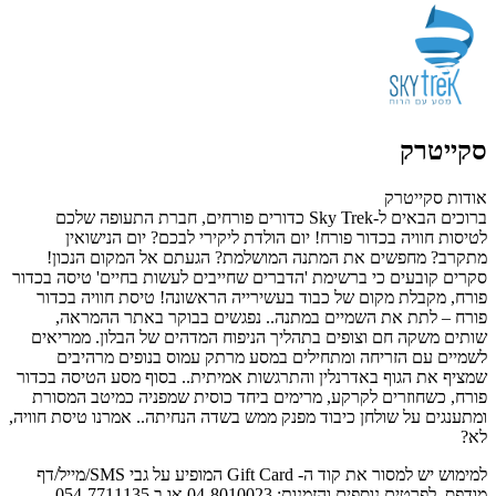
סקייטרק
אודות סקייטרק
ברוכים הבאים ל-Sky Trek כדורים פורחים, חברת התעופה שלכם
לטיסות חוויה בכדור פורח! יום הולדת ליקירי לבכם? יום הנישואין
מתקרב? מחפשים את המתנה המושלמת? הגעתם אל המקום הנכון!
סקרים קובעים כי ברשימת 'הדברים שחייבים לעשות בחיים' טיסה בכדור
פורח, מקבלת מקום של כבוד בעשירייה הראשונה! טיסת חוויה בכדור
פורח – לתת את השמיים במתנה.. נפגשים בבוקר באתר ההמראה,
שותים משקה חם וצופים בתהליך הניפוח המדהים של הבלון. ממריאים
לשמיים עם הזריחה ומתחילים במסע מרתק עמוס בנופים מרהיבים
שמציף את הגוף באדרנלין והתרגשות אמיתית.. בסוף מסע הטיסה בכדור
פורח, כשחוזרים לקרקע, מרימים ביחד כוסית שמפניה כמיטב המסורת
ומתענגים על שולחן כיבוד מפנק ממש בשדה הנחיתה.. אמרנו טיסת חוויה,
לא?
למימוש יש למסור את קוד ה- Gift Card המופיע על גבי SMS/מייל/דף
מודפס. לפרטים נוספים והזמנות: 04-8010023 או ב 054-7711135.