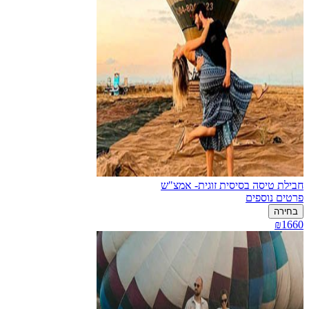
חבילת טיסה בסיסית זוגית- אמצ"ש
פרטים נוספים
בחירה
₪1660