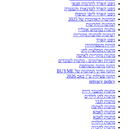
גיפט קארד לתרבות ופנאי
גיפט קארד לסדנאות והעשרה
גיפט קארד ליופי וטיפוח
המתנות האהובות של 2025
המתנות החדשות
מתנות במימוש אונליין
רעיונות למתנות מקוריות
גיפט קארד
חוויות משפחתיות
מתנות מומלצות לחג
מתנות מקוריות לאישה
חברות וארגונים - מתנות לעובדים
תקנון מתנה משותפת
תקנון נסייני המתנות של BUYME
תקנון פעילות ט"ו באב 2026
privacy policy
מתנות למעבר דירה
מתנות לחג לילדים
מתנות לגבר
מתנות לאישה
מתנות לאמא
מתנות לאבא
מתנות ליולדת
מתנות לחברה