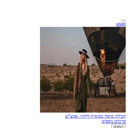
₪680
חבילת טיסה בסיסית ליחיד- אמצ"ש
פרטים נוספים
בחירה