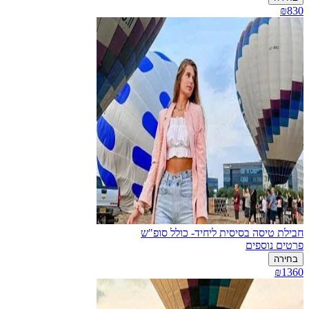
₪830
חבילת טיסה בסיסית ליחיד- כולל סופ"ש
פרטים נוספים
בחירה
₪1360