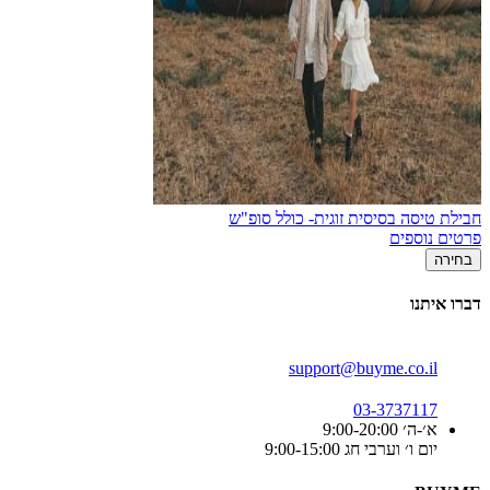
חבילת טיסה בסיסית זוגית- כולל סופ"ש
פרטים נוספים
בחירה
דברו איתנו
support@buyme.co.il
03-3737117
א׳-ה׳ 9:00-20:00
יום ו׳ וערבי חג 9:00-15:00