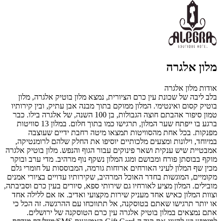
מלון אלגרה
אודות מלון אלגרה
בלב ליבה של שכונת עין כרם הציורית, נמצא מלון בוטיק אלגרה, מלון
בוטיק קסום ואינטימי. המלון ממוקם בתוך מבנה אבן עתיק, ובין קירותיו
טמון סיפור אהבתם חוצה הגבולות, בן 100 השנה, של אלגרה בילו. כבר
ברגע בו ייפתח שער המלון, תרגישו כמו בתוך חלום. במלון 13 סוויטות
מפנקות. בכל אחת מהסוויטות תמצאו מיטה רחבת ידיים שעוצבה
במיוחד, וילונות ומצעים מלכותיים יוסיפו את החלק שלהם לרומנטיקה,
אמבטיית שיש ענקית ושאר פינוקים עבור הגוף והנפש. מלון בוטיק אלגרה
מוקף בבוסתן פורח ומבושם ומגג המלון נשקף נוף מרהיב. מדי ערב ובוקר
מכין שף המלון לעיני האורחים ארוחות גורמה, המבוססות על חומרי גלם
מקומיים, המוגשות בחדר האוכל המרהיב, שקירותיו עדויים בציורי אמנים
מובילים. המלון מציע לאורחיו גם שירותי ספא, סיורים בעין כרם וסביבתה,
וצוות המלון כאיש אחד מעניק שירות מקצועי ואדיב. אז אם ללילה אחד
או יותר תרגישו שאתם בטוסקנה, אל תתווכחו עם ההרגשה. זה הכל כי
אתם נמצאים במלון בוטיק אלגרה עין כרם הטוסקנה של ירושלים.