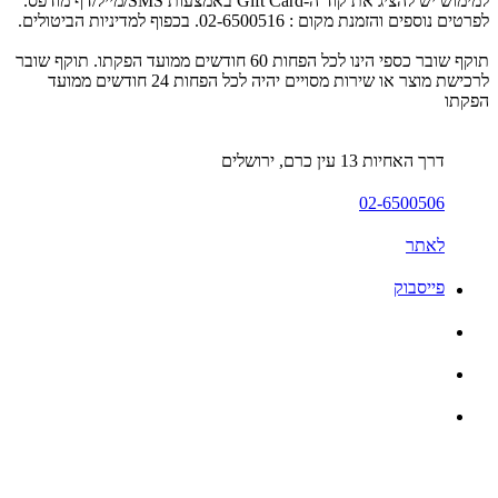
למימוש יש להציג את קוד ה-Gift Card באמצעות SMS/מייל/דף מודפס.
לפרטים נוספים והזמנת מקום : 02-6500516. בכפוף למדיניות הביטולים.
תוקף שובר כספי הינו לכל הפחות 60 חודשים ממועד הפקתו. תוקף שובר
לרכישת מוצר או שירות מסויים יהיה לכל הפחות 24 חודשים ממועד
הפקתו
דרך האחיות 13 עין כרם, ירושלים
02-6500506
לאתר
פייסבוק