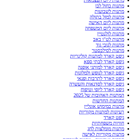
מתנות ליום העצמאות
מתנות כחול לבן
מתנות לשבועות
מתנות למזל בתולה
מתנות ליום האישה
מתנות ליום המשפחה
מתנות לולנטיין
מתנות לט"ו באב
מתנות לנובי גוד
מתנות לסילבסטר
גיפט קארד למתנות קולינריות
גיפט קארד לבתי ספא
גיפט קארד למותגי אופנה
גיפט קארד לנופש ולמלונות
גיפט קארד לתרבות ופנאי
גיפט קארד לסדנאות והעשרה
גיפט קארד ליופי וטיפוח
המתנות האהובות של 2025
המתנות החדשות
מתנות במימוש אונליין
רעיונות למתנות מקוריות
גיפט קארד
חוויות משפחתיות
מתנות מומלצות לחג
מתנות מקוריות לאישה