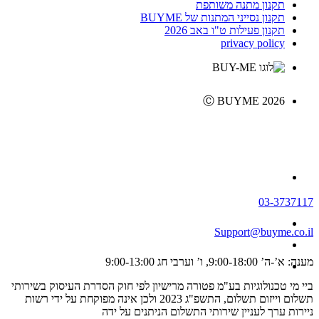
תקנון מתנה משותפת
תקנון נסייני המתנות של BUYME
תקנון פעילות ט"ו באב 2026
privacy policy
Ⓒ BUYME 2026
03-3737117
Support@buyme.co.il
מענה: א’-ה’ 9:00-18:00, ו’ וערבי חג 9:00-13:00
ביי מי טכנולוגיות בע"מ פטורה מרישיון לפי חוק הסדרת העיסוק בשירותי
תשלום וייזום תשלום, התשפ"ג 2023 ולכן אינה מפוקחת על ידי רשות
ניירות ערך לעניין שירותי התשלום הניתנים על ידה