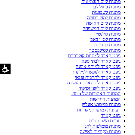
מתנות ליום העצמאות
מתנות כחול לבן
מתנות לשבועות
מתנות למזל בתולה
מתנות ליום האישה
מתנות ליום המשפחה
מתנות לולנטיין
מתנות לט"ו באב
מתנות לנובי גוד
מתנות לסילבסטר
גיפט קארד למתנות קולינריות
גיפט קארד לבתי ספא
גיפט קארד למותגי אופנה
גיפט קארד לנופש ולמלונות
גיפט קארד לתרבות ופנאי
גיפט קארד לסדנאות והעשרה
גיפט קארד ליופי וטיפוח
המתנות האהובות של 2025
המתנות החדשות
מתנות במימוש אונליין
רעיונות למתנות מקוריות
גיפט קארד
חוויות משפחתיות
מתנות מומלצות לחג
מתנות מקוריות לאישה