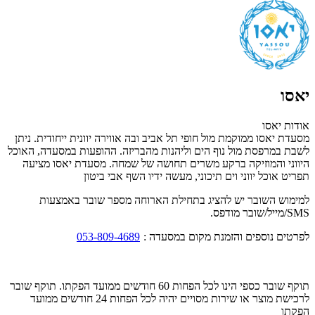
יאסו
אודות יאסו
מסעדת יאסו ממוקמת מול חופי תל אביב ובה אווירה יוונית ייחודית. ניתן
לשבת במרפסת מול נוף הים וליהנות מהבריזה. ההופעות במסעדה, האוכל
היווני והמוזיקה ברקע משרים תחושה של שמחה. מסעדת יאסו מציעה
תפריט אוכל יווני וים תיכוני, מעשה ידיו השף אבי ביטון
למימוש השובר יש להציג בתחילת הארוחה מספר שובר באמצעות
SMS/מייל/שובר מודפס.
לפרטים נוספים והזמנת מקום במסעדה :
053-809-4689
תוקף שובר כספי הינו לכל הפחות 60 חודשים ממועד הפקתו. תוקף שובר
לרכישת מוצר או שירות מסויים יהיה לכל הפחות 24 חודשים ממועד
הפקתו