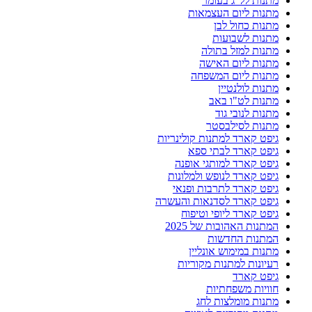
מתנות לל"ג בעומר
מתנות ליום העצמאות
מתנות כחול לבן
מתנות לשבועות
מתנות למזל בתולה
מתנות ליום האישה
מתנות ליום המשפחה
מתנות לולנטיין
מתנות לט"ו באב
מתנות לנובי גוד
מתנות לסילבסטר
גיפט קארד למתנות קולינריות
גיפט קארד לבתי ספא
גיפט קארד למותגי אופנה
גיפט קארד לנופש ולמלונות
גיפט קארד לתרבות ופנאי
גיפט קארד לסדנאות והעשרה
גיפט קארד ליופי וטיפוח
המתנות האהובות של 2025
המתנות החדשות
מתנות במימוש אונליין
רעיונות למתנות מקוריות
גיפט קארד
חוויות משפחתיות
מתנות מומלצות לחג