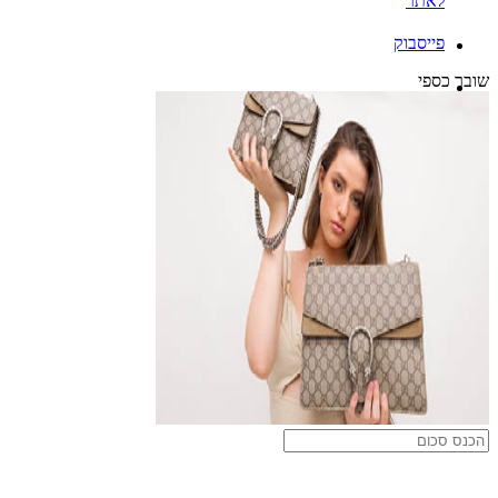
לאתר
פייסבוק
שובר כספי