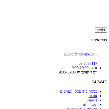
בחירה
דברו איתנו
support@buyme.co.il
03-3737117
א׳-ה׳ 9:00-20:00
יום ו׳ וערבי חג 9:00-15:00
BUYME
כניסת בתי עסק - שותפים
אודות
Careers
תקנון האתר
מדיניות הגנת פרטיות