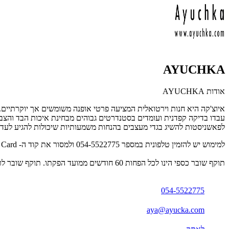
AYUCHKA
אודות AYUCHKA
איוצ'קה היא חנות וירטואלית המציעה פרטי אופנה משומשים אך יוקרתיים.
עבדו בדיקה קפדנית ועומדים בסטנדרטים גבוהים מבחינת איכות הבד והצבע. ח
לפאשניסטות להשיג בגדי מעצבים בהנחות משמעותיות שיכולות להגיע לעד 80% הנחה מהמחיר המקורי.
למימוש יש להזמין טלפונית במספר 054-5522775 ולמסור את קוד ה- Gift Card המצוין על גבי SMS/מייל/דף מודפס.
תוקף שובר כספי הינו לכל הפחות 60 חודשים ממועד הפקתו. תוקף שובר לרכישת מוצר או שירות מסויים יהיה לכל הפחות 24 חודשים ממועד הפקתו
054-5522775
aya@ayucka.com