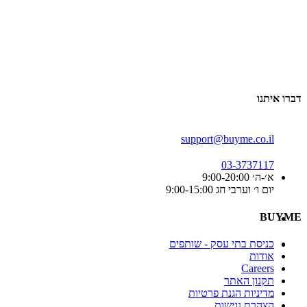
דברו איתנו
support@buyme.co.il
03-3737117
א׳-ה׳ 9:00-20:00
יום ו׳ וערבי חג 9:00-15:00
BUYME
כניסת בתי עסק - שותפים
אודות
Careers
תקנון האתר
מדיניות הגנת פרטיות
הצהרת נגישות