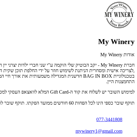
My Winery
אודות My Winery
חברת My Winery - יקב הבוטיק שלי הוקמה ע"י שני חברי ילד
,לצריכה אישית ומסחרית הניתנת לשימוש חוזר על ידי החלפת תוכן שקית המילו
התחמצנות היין.
למימוש השובר יש לשלוח את קוד ה-Gift Card המלא לוואצאפ העסקי למספר 077-3441808.
תוקף שובר כספי הינו לכל הפחות 60 חודשים ממועד הפקתו. תוקף שובר לרכישת מוצר או שירות מסויים יהיה לכל הפחות 24 חודשים ממועד הפקתו
077-3441808
mywinery1@gmail.com