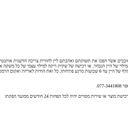
ות יצרני יין חובבים אשר הפכו את תשוקתם ואהבתם ליין לחוויית צריכה חדשנית 
י של היין הנבחר, או רכישה של שקית ריקה למילוי עצמי של כל משקה אחר ווי
בטכנולוגיית BAG IN BOX חדשנית המגדילה משמעותית את אורך חיי המדף של היין עד 6 שבועות מרגע 