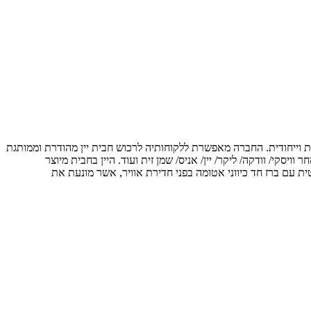
אותנטית וייחודית. החברה מאפשרת ללקוחותיה לרכוש חבית יין מהודרת וממותגת
סקי/ וודקה/ ליקר/ יין/ אניס/ שמן זית ועוד. היין בחבית מיוצר
פתיחתו, כל זאת הודות לאריזת ואקום הרמטית עם ברז חד כיווני אטומה בפני חדירת אוויר, אשר מונעת את