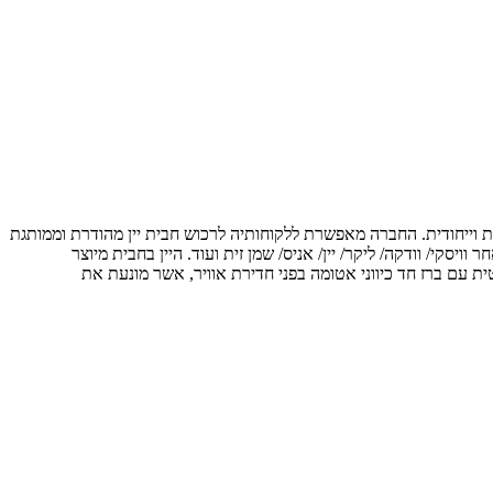
אותנטית וייחודית. החברה מאפשרת ללקוחותיה לרכוש חבית יין מהודרת וממותגת
סקי/ וודקה/ ליקר/ יין/ אניס/ שמן זית ועוד. היין בחבית מיוצר
פתיחתו, כל זאת הודות לאריזת ואקום הרמטית עם ברז חד כיווני אטומה בפני חדירת אוויר, אשר מונעת את