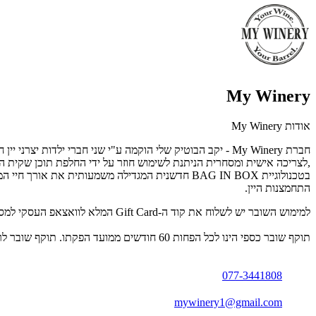
My Winery
אודות My Winery
חברת My Winery - יקב הבוטיק שלי הוקמה ע"י שני חברי ילד
,לצריכה אישית ומסחרית הניתנת לשימוש חוזר על ידי החלפת תוכן שקית המילו
התחמצנות היין.
למימוש השובר יש לשלוח את קוד ה-Gift Card המלא לוואצאפ העסקי למספר 077-3441808.
תוקף שובר כספי הינו לכל הפחות 60 חודשים ממועד הפקתו. תוקף שובר לרכישת מוצר או שירות מסויים יהיה לכל הפחות 24 חודשים ממועד הפקתו
077-3441808
mywinery1@gmail.com