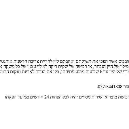
ות יצרני יין חובבים אשר הפכו את תשוקתם ואהבתם ליין לחוויית צריכה חדשנית 
י של היין הנבחר, או רכישה של שקית ריקה למילוי עצמי של כל משקה אחר ווי
בטכנולוגיית BAG IN BOX חדשנית המגדילה משמעותית את אורך חיי המדף של היין עד 6 שבועות מרגע 