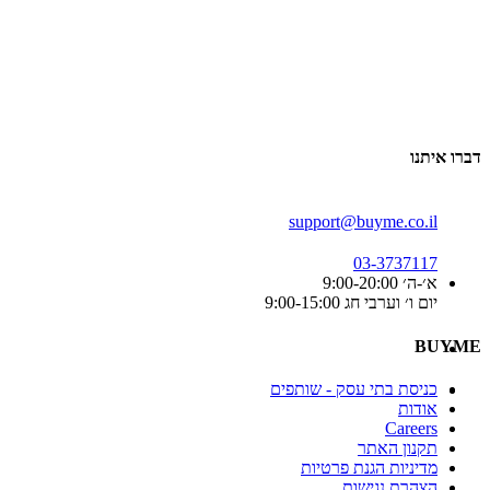
דברו איתנו
support@buyme.co.il
03-3737117
א׳-ה׳ 9:00-20:00
יום ו׳ וערבי חג 9:00-15:00
BUYME
כניסת בתי עסק - שותפים
אודות
Careers
תקנון האתר
מדיניות הגנת פרטיות
הצהרת נגישות