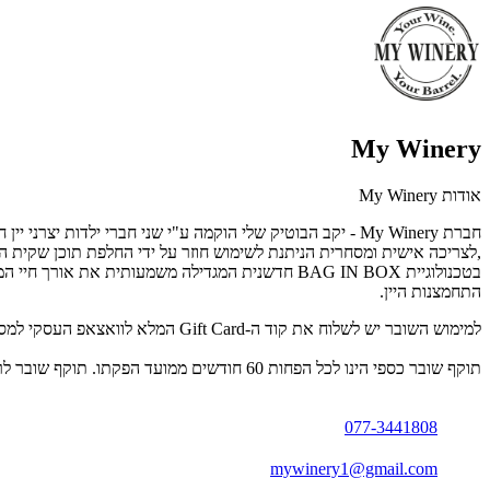
My Winery
אודות My Winery
חברת My Winery - יקב הבוטיק שלי הוקמה ע"י שני חברי ילד
,לצריכה אישית ומסחרית הניתנת לשימוש חוזר על ידי החלפת תוכן שקית המילו
התחמצנות היין.
למימוש השובר יש לשלוח את קוד ה-Gift Card המלא לוואצאפ העסקי למספר 077-3441808.
תוקף שובר כספי הינו לכל הפחות 60 חודשים ממועד הפקתו. תוקף שובר לרכישת מוצר או שירות מסויים יהיה לכל הפחות 24 חודשים ממועד הפקתו
077-3441808
mywinery1@gmail.com