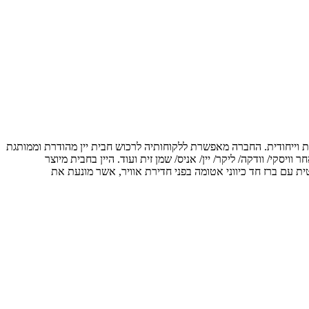
אותנטית וייחודית. החברה מאפשרת ללקוחותיה לרכוש חבית יין מהודרת וממותגת
סקי/ וודקה/ ליקר/ יין/ אניס/ שמן זית ועוד. היין בחבית מיוצר
פתיחתו, כל זאת הודות לאריזת ואקום הרמטית עם ברז חד כיווני אטומה בפני חדירת אוויר, אשר מונעת את