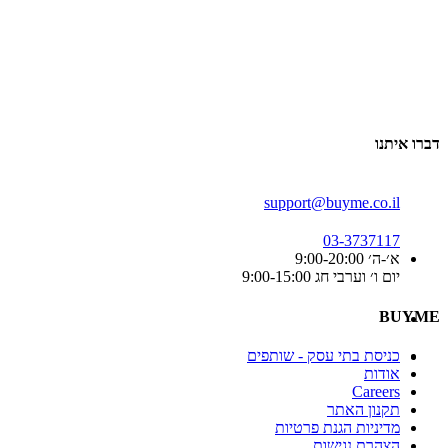
דברו איתנו
support@buyme.co.il
03-3737117
א׳-ה׳ 9:00-20:00
יום ו׳ וערבי חג 9:00-15:00
BUYME
כניסת בתי עסק - שותפים
אודות
Careers
תקנון האתר
מדיניות הגנת פרטיות
הצהרת נגישות