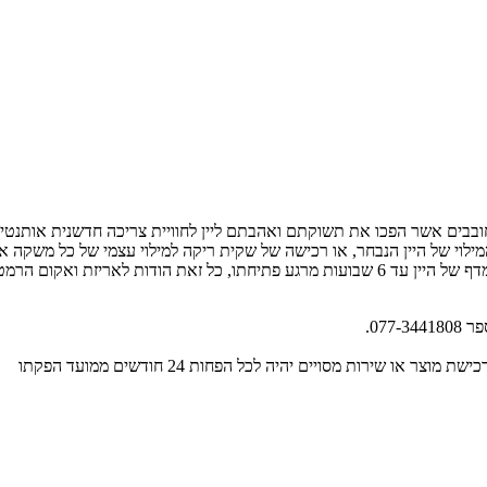
ות יצרני יין חובבים אשר הפכו את תשוקתם ואהבתם ליין לחוויית צריכה חדשנית 
י של היין הנבחר, או רכישה של שקית ריקה למילוי עצמי של כל משקה אחר ווי
בטכנולוגיית BAG IN BOX חדשנית המגדילה משמעותית את אורך חיי המדף של היין עד 6 שבועות מרגע 