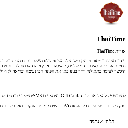
ThaiTime
אודות ThaiTime
עיסוי תאילנדי מסורתי כאן בישראל-
העיסוי שלנו משלב בתוכו מדיטציה, יוג
חוויית העיסוי התאילנדי המושלמת, להשאר בארץ ולהרגיש תאילנד, אפילו 
הוכשר לעיסוי בתאילנד ויחד בנינו כאן את הפינה הכי נעימה ובריאה לגוף 
למימוש יש להציג את קוד ה-Gift Card באמצעות SMS/מייל/דף מודפס. לפרטים נוספים: 09-8350334.
תוקף שובר כספי הינו לכל הפחות 60 חודשים ממועד הפקתו. תוקף שובר לרכישת מוצר או שירות מסויים יהיה לכל הפחות 24 חודשים ממועד הפקתו
תל חי 4, נתניה