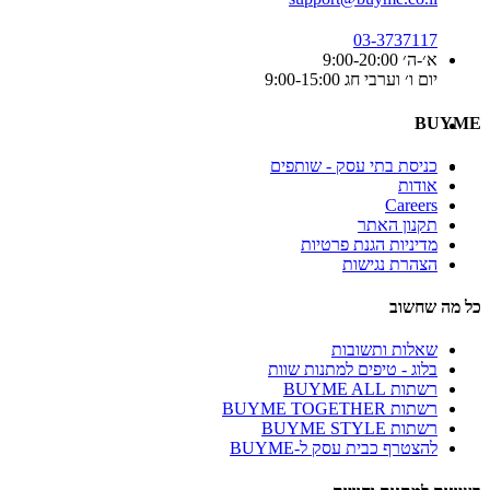
03-3737117
א׳-ה׳ 9:00-20:00
יום ו׳ וערבי חג 9:00-15:00
BUYME
כניסת בתי עסק - שותפים
אודות
Careers
תקנון האתר
מדיניות הגנת פרטיות
הצהרת נגישות
כל מה שחשוב
שאלות ותשובות
בלוג - טיפים למתנות שוות
רשתות BUYME ALL
רשתות BUYME TOGETHER
רשתות BUYME STYLE
להצטרף כבית עסק ל-BUYME