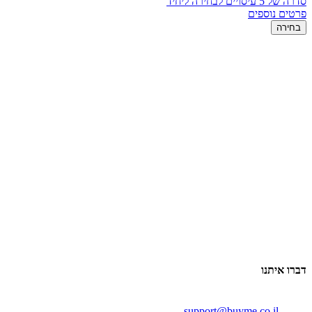
סדרה של 5 עיסויים לבחירה ליחיד
פרטים נוספים
בחירה
דברו איתנו
support@buyme.co.il