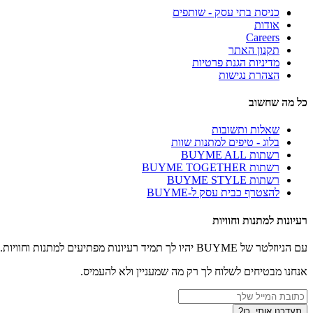
כניסת בתי עסק - שותפים
אודות
Careers
תקנון האתר
מדיניות הגנת פרטיות
הצהרת נגישות
כל מה שחשוב
שאלות ותשובות
בלוג - טיפים למתנות שוות
רשתות BUYME ALL
רשתות BUYME TOGETHER
רשתות BUYME STYLE
להצטרף כבית עסק ל-BUYME
רעיונות למתנות וחוויות
עם הניוזלטר של BUYME יהיו לך תמיד רעיונות מפתיעים למתנות וחוויות.
אנחנו מבטיחים לשלוח לך רק מה שמעניין ולא להעמיס.
תעדכנו אותי, כן?