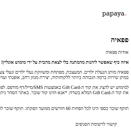
פפאיה
אודות פפאיה
איזה כיף שאפשר ליהנות מהמתנה בלי לצאת מהבית על ידי מימוש אונליין!
פפאיה מותג הנעלת ילדים. המעצבת, מפתחת ומשווקת נעלי ילדים ונעלי צעד
במתן שירות ברמה הגבוהה ביותר ללקוחותיה, יצירת מגוון רחב, אופנתי ועדכ
למימוש יש להציג את קוד ה-Gift Card באמצעות SMS/מייל/דף מודפס. לפרטים נוספים: 03-6811168. ניתן לממש את השוברים באתר הסחר -
את קוד ה-Gift Card המלא בשדה: *אנא הזינו קוד שובר. באתר הסחר ניתן לממש רק שובר אחד.
תוקף שובר כספי הינו לכל הפחות 60 חודשים ממועד הפקתו. תוקף שובר לרכישת מוצר או שירות מסויים יהיה לכל הפחות 24 חודשים ממועד הפקתו
קישור לרשימת הסניפים