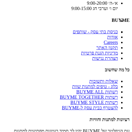
א׳-ה׳ 9:00-20:00
יום ו׳ וערבי חג 9:00-15:00
BUYME
כניסת בתי עסק - שותפים
אודות
Careers
תקנון האתר
מדיניות הגנת פרטיות
הצהרת נגישות
כל מה שחשוב
שאלות ותשובות
בלוג - טיפים למתנות שוות
רשתות BUYME ALL
רשתות BUYME TOGETHER
רשתות BUYME STYLE
להצטרף כבית עסק ל-BUYME
רעיונות למתנות וחוויות
עם הניוזלטר של BUYME יהיו לך תמיד רעיונות מפתיעים למתנות