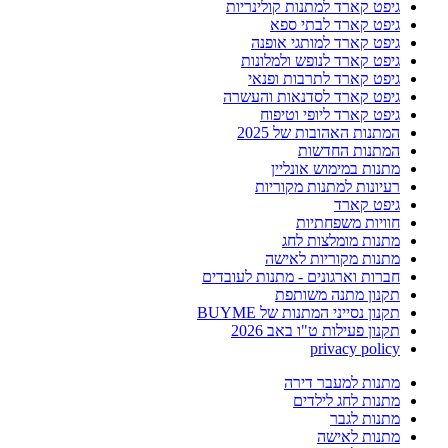
גיפט קארד למתנות קולינריות
גיפט קארד לבתי ספא
גיפט קארד למותגי אופנה
גיפט קארד לנופש ולמלונות
גיפט קארד לתרבות ופנאי
גיפט קארד לסדנאות והעשרה
גיפט קארד ליופי וטיפוח
המתנות האהובות של 2025
המתנות החדשות
מתנות במימוש אונליין
רעיונות למתנות מקוריות
גיפט קארד
חוויות משפחתיות
מתנות מומלצות לחג
מתנות מקוריות לאישה
חברות וארגונים - מתנות לעובדים
תקנון מתנה משותפת
תקנון נסייני המתנות של BUYME
תקנון פעילות ט"ו באב 2026
privacy policy
מתנות למעבר דירה
מתנות לחג לילדים
מתנות לגבר
מתנות לאישה