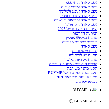
גיפט קארד לבתי ספא
גיפט קארד למותגי אופנה
גיפט קארד לנופש ולמלונות
גיפט קארד לתרבות ופנאי
גיפט קארד לסדנאות והעשרה
גיפט קארד ליופי וטיפוח
המתנות האהובות של 2025
המתנות החדשות
מתנות במימוש אונליין
רעיונות למתנות מקוריות
גיפט קארד
חוויות משפחתיות
מתנות מומלצות לחג
מתנות מקוריות לאישה
חברות וארגונים - מתנות לעובדים
תקנון מתנה משותפת
תקנון נסייני המתנות של BUYME
תקנון פעילות ט"ו באב 2026
privacy policy
Ⓒ BUYME 2026