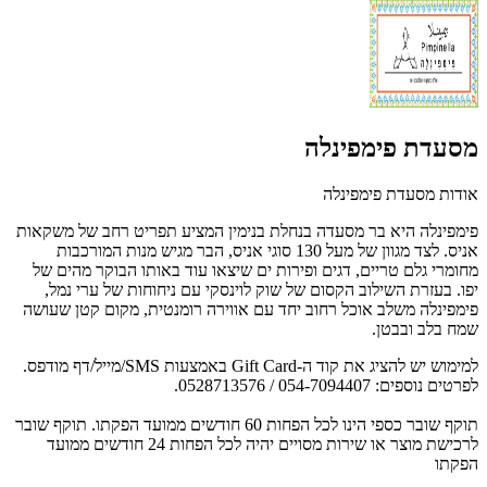
מסעדת פימפינלה
אודות מסעדת פימפינלה
פימפינלה היא בר מסעדה בנחלת בנימין המציע תפריט רחב של משקאות
אניס. לצד מגוון של מעל 130 סוגי אניס, הבר מגיש מנות המורכבות
מחומרי גלם טריים, דגים ופירות ים שיצאו עוד באותו הבוקר מהים של
יפו. בעזרת השילוב הקסום של שוק לוינסקי עם ניחוחות של ערי נמל,
פימפינלה משלב אוכל רחוב יחד עם אווירה רומנטית, מקום קטן שעושה
שמח בלב ובבטן.
למימוש יש להציג את קוד ה-Gift Card באמצעות SMS/מייל/דף מודפס.
לפרטים נוספים: ‏054-7094407‏ / 0528713576.
תוקף שובר כספי הינו לכל הפחות 60 חודשים ממועד הפקתו. תוקף שובר
לרכישת מוצר או שירות מסויים יהיה לכל הפחות 24 חודשים ממועד
הפקתו