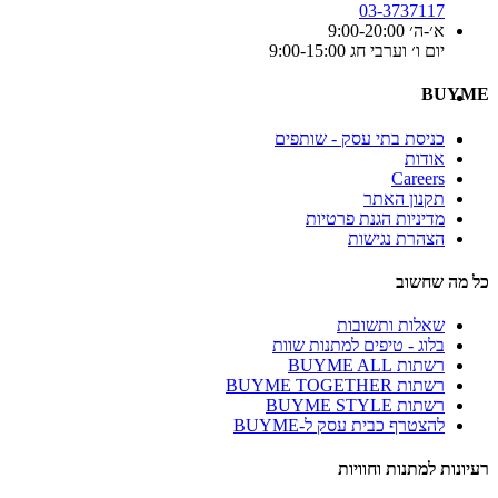
03-3737117
א׳-ה׳ 9:00-20:00
יום ו׳ וערבי חג 9:00-15:00
BUYME
כניסת בתי עסק - שותפים
אודות
Careers
תקנון האתר
מדיניות הגנת פרטיות
הצהרת נגישות
כל מה שחשוב
שאלות ותשובות
בלוג - טיפים למתנות שוות
רשתות BUYME ALL
רשתות BUYME TOGETHER
רשתות BUYME STYLE
להצטרף כבית עסק ל-BUYME
רעיונות למתנות וחוויות