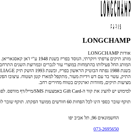
LONGCHAMP
אודות LONGCHAMP
מותג תיקים צרפתי ויוקרתי, הנוסד בפריז בשנת 1948 ע"י ז'אן קאסגאריאן.
המותג החל פעילותו בהתמחות במוצרי עור לגברים ובמרוצת השנים התרחב לי
בשנת 1988 נפתח הבוטיק הראשון בפריז, ובשנת 1993 הושק תיק LE PLIAGE האייקוני!
התיק, עשוי בד עם דש וידיות מעור, מתקפל למארז קטן ושטוח. עיצובו הפ
מציעות תיקים, מזוודות וארנקים בטווח מחירים רחב.
למימוש יש להציג את קוד ה-Gift Card באמצעות SMS/מייל/דף מודפס. לפרטים נוספים: 073-2695650.
תוקף שובר כספי הינו לכל הפחות 60 חודשים ממועד הפקתו. תוקף שובר לרכישת מוצר או שירות מסויים יהיה לכל הפחות 24 חודשים ממועד הפקתו
החשמונאים 96, תל אביב יפו
073-2695650