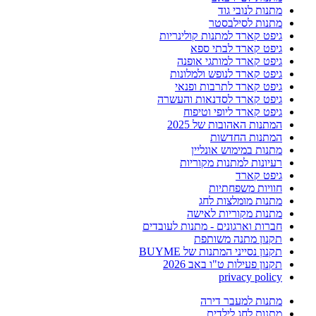
מתנות לנובי גוד
מתנות לסילבסטר
גיפט קארד למתנות קולינריות
גיפט קארד לבתי ספא
גיפט קארד למותגי אופנה
גיפט קארד לנופש ולמלונות
גיפט קארד לתרבות ופנאי
גיפט קארד לסדנאות והעשרה
גיפט קארד ליופי וטיפוח
המתנות האהובות של 2025
המתנות החדשות
מתנות במימוש אונליין
רעיונות למתנות מקוריות
גיפט קארד
חוויות משפחתיות
מתנות מומלצות לחג
מתנות מקוריות לאישה
חברות וארגונים - מתנות לעובדים
תקנון מתנה משותפת
תקנון נסייני המתנות של BUYME
תקנון פעילות ט"ו באב 2026
privacy policy
מתנות למעבר דירה
מתנות לחג לילדים