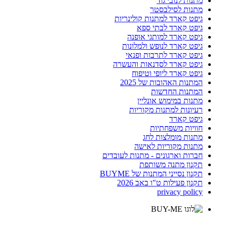
מתנות לנובי גוד
מתנות לסילבסטר
גיפט קארד למתנות קולינריות
גיפט קארד לבתי ספא
גיפט קארד למותגי אופנה
גיפט קארד לנופש ולמלונות
גיפט קארד לתרבות ופנאי
גיפט קארד לסדנאות והעשרה
גיפט קארד ליופי וטיפוח
המתנות האהובות של 2025
המתנות החדשות
מתנות במימוש אונליין
רעיונות למתנות מקוריות
גיפט קארד
חוויות משפחתיות
מתנות מומלצות לחג
מתנות מקוריות לאישה
חברות וארגונים - מתנות לעובדים
תקנון מתנה משותפת
תקנון נסייני המתנות של BUYME
תקנון פעילות ט"ו באב 2026
privacy policy