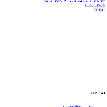
השתתפות זוגית בסדנת בריאות+ספר מתנה
פרטים נוספים
בחירה
דברו איתנו
support@buyme.co.il