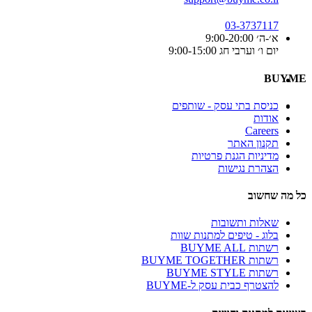
03-3737117
א׳-ה׳ 9:00-20:00
יום ו׳ וערבי חג 9:00-15:00
BUYME
כניסת בתי עסק - שותפים
אודות
Careers
תקנון האתר
מדיניות הגנת פרטיות
הצהרת נגישות
כל מה שחשוב
שאלות ותשובות
בלוג - טיפים למתנות שוות
רשתות BUYME ALL
רשתות BUYME TOGETHER
רשתות BUYME STYLE
להצטרף כבית עסק ל-BUYME