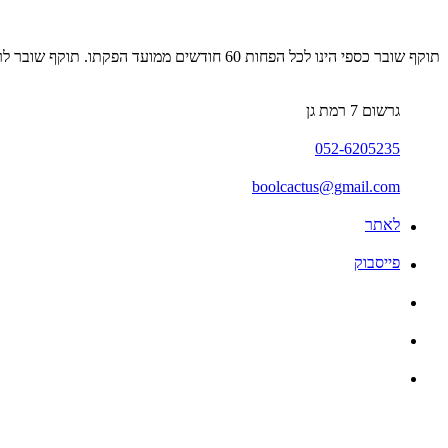
תוקף שובר כספי הינו לכל הפחות 60 חודשים ממועד הפקתו. תוקף שובר לרכישת מוצר או שירות מסויים יהיה לכל הפחות 24 חודשים ממועד הפקתו
גרשום 7 רמת גן
052-6205235
boolcactus@gmail.com
לאתר
פייסבוק