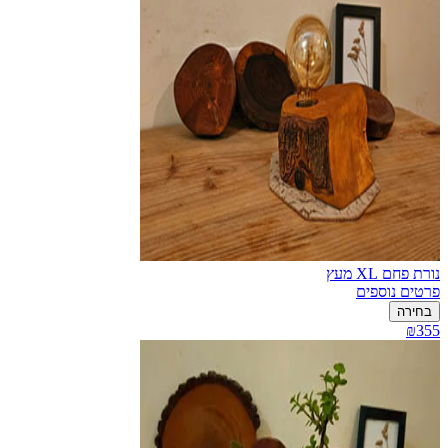
נורת פחם XL מעץ
פרטים נוספים
בחירה
₪355