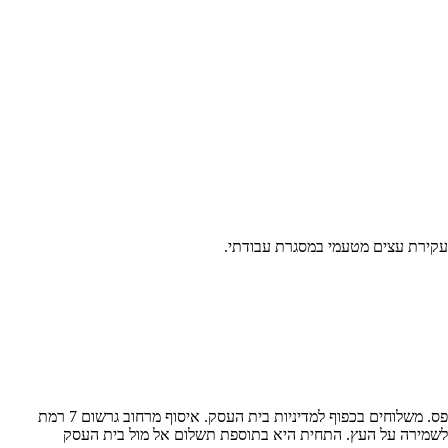
ל עקירת עצים מטעמי במסגרת עבודתי.
למימוש השובר ותיאום משלוח יש לשלוח הודעת וואטסאפ למספר 052-6205235 ולמסור את קוד ה-Gift Card המלא, המופיע על גבי SMS/מייל/דף מודפס. משלוחים בכפוף למדיניות בית העסק. איסוף מרחוב גרשום 7 רמת
תן לשמירה על העץ. התחית היא בתוספת תשלום אל מול בית העסק