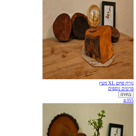
נורת פחם XL מעץ
פרטים נוספים
בחירה
₪355