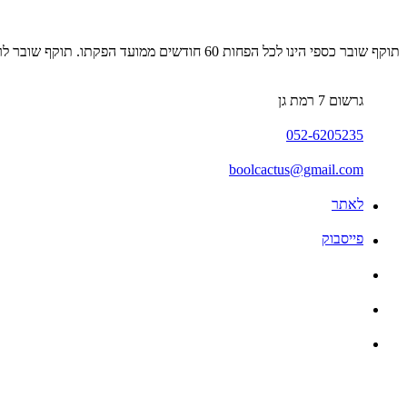
תוקף שובר כספי הינו לכל הפחות 60 חודשים ממועד הפקתו. תוקף שובר לרכישת מוצר או שירות מסויים יהיה לכל הפחות 24 חודשים ממועד הפקתו
גרשום 7 רמת גן
052-6205235
boolcactus@gmail.com
לאתר
פייסבוק