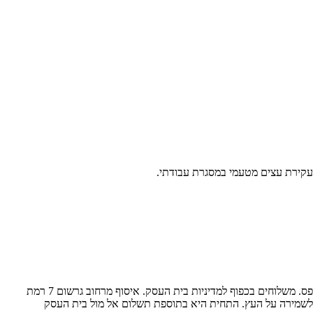
ל עקירת עצים מטעמי במסגרת עבודתי.
למימוש השובר ותיאום משלוח יש לשלוח הודעת וואטסאפ למספר 052-6205235 ולמסור את קוד ה-Gift Card המלא, המופיע על גבי SMS/מייל/דף מודפס. משלוחים בכפוף למדיניות בית העסק. איסוף מרחוב גרשום 7 רמת
תן לשמירה על העץ. התחית היא בתוספת תשלום אל מול בית העסק