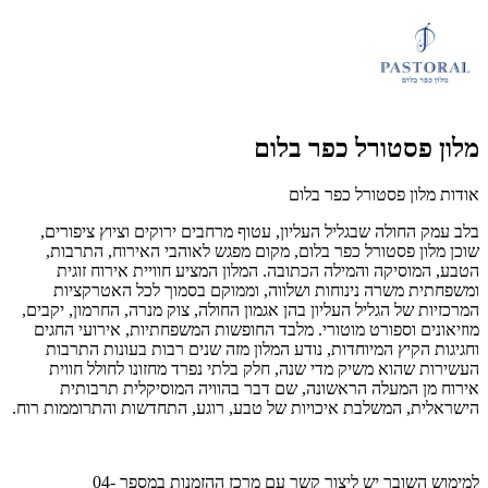
מלון פסטורל כפר בלום
אודות מלון פסטורל כפר בלום
בלב עמק החולה שבגליל העליון, עטוף מרחבים ירוקים וציוץ ציפורים,
שוכן מלון פסטורל כפר בלום, מקום מפגש לאוהבי האירוח, התרבות,
הטבע, המוסיקה והמילה הכתובה. המלון המציע חוויית אירוח זוגית
ומשפחתית משרה נינוחות ושלווה, וממוקם בסמוך לכל האטרקציות
המרכזיות של הגליל העליון בהן אגמון החולה, צוק מנרה, החרמון, יקבים,
מוזיאונים וספורט מוטורי. מלבד החופשות המשפחתיות, אירועי החגים
וחגיגות הקיץ המיוחדות, נודע המלון מזה שנים רבות בעונות התרבות
העשירות שהוא משיק מדי שנה, חלק בלתי נפרד מחזונו לחולל חווית
אירוח מן המעלה הראשונה, שם דבר בהוויה המוסיקלית תרבותית
הישראלית, המשלבת איכויות של טבע, רוגע, התחדשות והתרוממות רוח.
למימוש השובר יש ליצור קשר עם מרכז ההזמנות במספר 04-