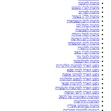
מתנות לחנוכה
מתנות לט"ו בשבט
מתנות לפורים
מתנות לל"ג בעומר
מתנות ליום העצמאות
מתנות כחול לבן
מתנות לשבועות
מתנות למזל בתולה
מתנות ליום האישה
מתנות ליום המשפחה
מתנות לולנטיין
מתנות לט"ו באב
מתנות לנובי גוד
מתנות לסילבסטר
גיפט קארד למתנות קולינריות
גיפט קארד לבתי ספא
גיפט קארד למותגי אופנה
גיפט קארד לנופש ולמלונות
גיפט קארד לתרבות ופנאי
גיפט קארד לסדנאות והעשרה
גיפט קארד ליופי וטיפוח
המתנות האהובות של 2025
המתנות החדשות
מתנות במימוש אונליין
רעיונות למתנות מקוריות