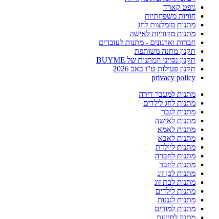
גיפט קארד
חוויות משפחתיות
מתנות מומלצות לחג
מתנות מקוריות לאישה
חברות וארגונים - מתנות לעובדים
תקנון מתנה משותפת
תקנון נסייני המתנות של BUYME
תקנון פעילות ט"ו באב 2026
privacy policy
מתנות למעבר דירה
מתנות לחג לילדים
מתנות לגבר
מתנות לאישה
מתנות לאמא
מתנות לאבא
מתנות ליולדת
מתנות לחברה
מתנות לחבר
מתנות לבן זוג
מתנות לבת זוג
מתנות לילדים
מתנות לגננות
מתנות למורים
מתנה לסייעת