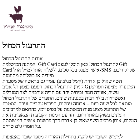
התרנגול הכחול
אודות התרנגול הכחול
המתנה המושלמת- Gift Card לתרנגול הכחול! כאן תוכלו לעצב Gift
Card אישי ומפנק בכל סכום, ולשלוח אותו למייל או ל-SMS של יקיריכם,
מיידית או בשליחה מתוזמנת
השף שאול בן אדרת (קימל בגלבוע) עומד גם בראשה של מסעדת
המסעדה מציעה תפריט
התרנגול הכחול, הפעם בצפון תל אביב (קניון G).
עשיר, אווירה חמה וביתית יחד עם חוויה אורבנית לצד המגדלים
ואפשרויות בילוי רבות בסגנונות שונים. התפריט של התרנגול הכחול
מותאם לכל שעה ביום – ארוחה עסקית, תפריט צהריים וערב. המטבח
של התרנגול מציע מנות המשתנות על בסיס יומי, בהתאם למרכיבים
הזמינים בשוק באותו היום, יחד עם המנות הקבועות המאפיינות את
המקום, אותן מרכיב השף שאול בן אדרת דרך פרשנות אישית המושתתת
על חומרי גלם טריים.
למימוש השובר יש להציג בתחילת הארוחה מספר שובר באמצעות