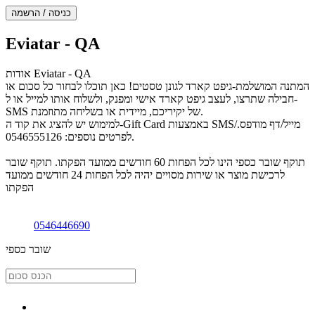
תפריט
דלג
כניסה / הרשמה
עליון
מעל
סוף
תפריט
אזור
Eviatar - QA
עליון
תפריט
עליון
אודות Eviatar - QA
המתנה המושלמת-גיפט קארד לגונן טסטים! כאן תוכלו לבחור כל סכום או
חבילה שתרצו, לעצב גיפט קארד אישי ומפנק, ולשלוח אותו למייל או ל-
SMS של יקיריכם, מיידית או בשליחה מתוזמנת.
למימוש יש להציג את קוד ה-Gift Card באמצעות SMS/מייל/דף מודפס.
לפרטים נוספים: 0546555126.
תוקף שובר כספי הינו לכל הפחות 60 חודשים ממועד הפקתו. תוקף שובר
לרכישת מוצר או שירות מסויים יהיה לכל הפחות 24 חודשים ממועד
הפקתו
0546446690
שובר כספי