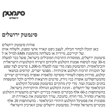
סינמטק ירושלים
אודות סינמטק ירושלים
כאן תוכלו לבחור חבילה, לעצב גיפט קארד אישי ומפנק, ולשלוח אותו
למייל או ל-SMS של יקיריכם, מיידית או בשליחה מתוזמנת.
סינמטק ירושלים, ממוסדות התרבות המובילים בישראל, פועל כבר למעלה
מ-30 שנה לטיפוח
אמנות הקולנוע ולקידום היצירה הקולנועית הישראלית
והבינלאומית.
הסינמטק מציג מדי שנה למעלה מ-
1,200 סרטים לצד שפע
של תוכניות תרבות וקולנוע איכותיות - מפגשי יוצרים, קורסים בנושאי
קולנוע, סדרות מופת לשוחרי מוסיקה קלאסית ואופרה בשידורים ישירים
מהמטרופוליטן אופרה בניו ניורק, סרטים והרצאות לילדים ולכל המשפחה
בחגים ובשבת ועוד.
מדי קיץ מתקיים בסינמטק פסטיבל הקולנוע
הבינלאומי של ירושלים - חגיגת הקולנוע הגדולה והיוקרתית בישראל,
בהשתתפות כ-60 אלף מבקרים ומאות בכירים ויוצרים מתעשיית הקולנוע
מהארץ ומחו״ל. מדי חורף, בחנוכה, עורך הסינמטק את באווירת חג
ססגונית את פסטיבל הקולנוע היהודי הבינלאומי - בהשתתפות 20 אלף
מבקרים מישראל ומחו״ל. בסינמטק ירושלים שוכן הארכיון הישראלי