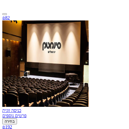
₪82
כניסה זוגית
פרטים נוספים
בחירה
₪192