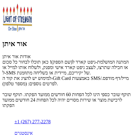
אור איתן
אודות אור איתן
המתנה המושלמת-גיפט קארד ל(שם הספק)! כאן תוכלו לבחור כל סכום
או חבילה שתרצו, לעצב גיפט קארד אישי ומפנק, ולשלוח אותו למייל או
ל-SMS של יקיריכם, מיידית או בשליחה מתוזמנת.
למימוש יש להציג את קוד ה-Gift Card באמצעות SMS/מייל/דף מודפס.
לפרטים נוספים: (מספר טלפון).
תוקף שובר כספי הינו לכל הפחות 60 חודשים ממועד הפקתו. תוקף שובר
לרכישת מוצר או שירות מסויים יהיה לכל הפחות 24 חודשים ממועד
הפקתו
±1 (267) 277-2278
אינסטגרם