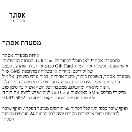
מסעדת אסתר
אודות מסעדת אסתר
המתנה המושלמת- Gift Card למסעדת אסתר! כאן תוכלו לבחור כל
סכום או חבילה שתרצו, לעצב Gift Card אישי ומפנק, ולשלוח אותו למייל
או ל-SMS של יקיריכם, מיידית או בשליחה מתוזמנת
מסעדת אסתר, השוכנת ביהוד, בחצר אחורית, בבית ערבי משופץ, אל מול
המטוסים הממריאים לרקיע. מציעה תפריט יצירתי ממגוון חומרי גלם
ויינות מהארץ ומהעולם, ממטבחו של השף איציק בר סימן טוב.
למימוש יש להציג את קוד ה-Gift Card באמצעות SMS/מייל/דף מודפס.
לפרטים נוספים והזמנת מקום במסעדה: 03-6325852.
תוקף שובר כספי הינו לכל הפחות 60 חודשים ממועד הפקתו. תוקף שובר
לרכישת מוצר או שירות מסויים יהיה לכל הפחות 24 חודשים ממועד
הפקתו