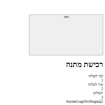
דלג
תפריט
מעל
עליון
תפריט
סוף
עליון
חזור
אזור
תפריט
עליון
רכישת מתנה
למי לשלוח
1
איך לשלוח
2
תשלום
3