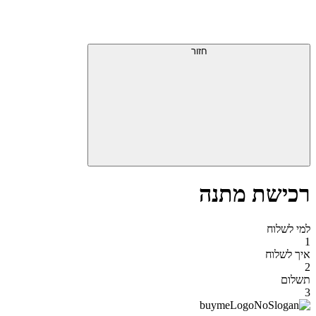
דלג
תפריט
מעל
עליון
תפריט
סוף
עליון
חזור
אזור
תפריט
עליון
רכישת מתנה
למי לשלוח
1
איך לשלוח
2
תשלום
3