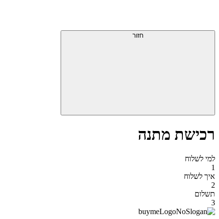
דלג
תפריט
מעל
עליון
תפריט
סוף
עליון
חזור
אזור
תפריט
עליון
רכישת מתנה
למי לשלוח
1
איך לשלוח
2
תשלום
3