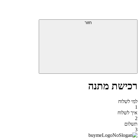
דלג
תפריט
מעל
עליון
תפריט
סוף
עליון
חזור
אזור
תפריט
עליון
רכישת מתנה
למי לשלוח
1
איך לשלוח
2
תשלום
3