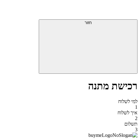
דלג
תפריט
מעל
עליון
תפריט
סוף
עליון
חזור
אזור
תפריט
עליון
רכישת מתנה
למי לשלוח
1
איך לשלוח
2
תשלום
3